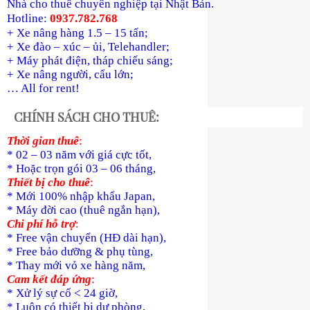
Nhà cho thuê chuyên nghiệp tại Nhật Bản.
Hotline:
0937.782.768
+ Xe nâng hàng 1.5 – 15 tấn;
+ Xe đào – xúc – ủi, Telehandler;
+ Máy phát điện, tháp chiếu sáng;
+ Xe nâng người, cẩu lớn;
… All for rent!
CHÍNH SÁCH CHO THUÊ:
Thời gian thuê
:
* 02 – 03 năm với giá cực tốt,
* Hoặc trọn gói 03 – 06 tháng,
Thiết bị cho thuê
:
* Mới 100% nhập khẩu Japan,
* Máy đời cao (thuê ngắn hạn),
Chi phí hỗ trợ
:
* Free vận chuyển (HĐ dài hạn),
* Free bảo dưỡng & phụ tùng,
* Thay mới vỏ xe hàng năm,
Cam kết đáp ứng
:
* Xử lý sự cố < 24 giờ,
* Luôn có thiết bị dự phòng,