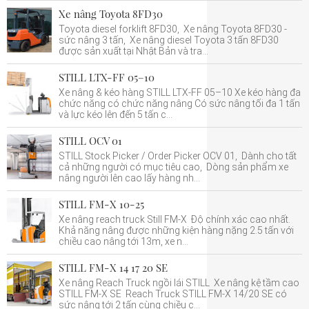
Xe nâng Toyota 8FD30
Toyota diesel forklift 8FD30, Xe nâng Toyota 8FD30 -
sức nâng 3 tấn, Xe nâng diesel Toyota 3 tấn 8FD30
được sản xuất tại Nhật Bản và tra...
STILL LTX-FF 05–10
Xe nâng & kéo hàng STILL LTX-FF 05–10 Xe kéo hàng đa
chức năng có chức năng nâng Có sức nâng tối đa 1 tấn
và lực kéo lên đến 5 tấn c...
STILL OCV 01
STILL Stock Picker / Order Picker OCV 01, Dành cho tất
cả những người có mục tiêu cao, Dòng sản phẩm xe
nâng người lên cao lấy hàng nh...
STILL FM-X 10-25
Xe nâng reach truck Still FM-X Độ chính xác cao nhất.
Khả năng nâng được những kiện hàng nặng 2.5 tấn với
chiều cao nâng tới 13m, xe n...
STILL FM-X 14 17 20 SE
Xe nâng Reach Truck ngồi lái STILL Xe nâng kệ tầm cao
STILL FM-X SE Reach Truck STILL FM-X 14/20 SE có
sức nâng tới 2 tấn cùng chiều c...