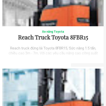
Xe nâng Toyota
Reach Truck Toyota 8FBR15
Reach truck đứng lái Toyota 8FBR15, Sức nâng 1.5 tấn,
chiều cao 3m - 7m, Với các yêu cầu nâng cao công suất
chứa hàng của kho, việc không ng...