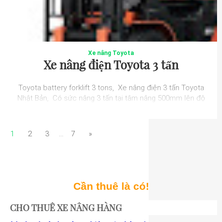
Xe nâng Toyota
Xe nâng điện Toyota 3 tấn
Toyota battery forklift 3 tons, Xe nâng điện 3 tấn Toyota
Nhật Bản, Có sức nâng 3 tấn tại tâm nâng 500mm lên độ
cao tùy chọn từ 3m – 6m, s...
1
2
3
...
7
»
Cần thuê là có!
CHO THUÊ XE NÂNG HÀNG