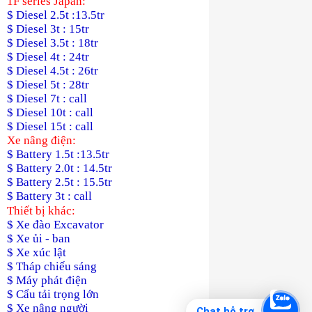
1F series Japan:
$ Diesel 2.5t :13.5tr
$ Diesel 3t : 15tr
$ Diesel 3.5t : 18tr
$ Diesel 4t : 24tr
$ Diesel 4.5t : 26tr
$ Diesel 5t : 28tr
$ Diesel 7t : call
$ Diesel 10t : call
$ Diesel 15t : call
Xe nâng điện:
$ Battery 1.5t :13.5tr
$ Battery 2.0t : 14.5tr
$ Battery 2.5t : 15.5tr
$ Battery 3t : call
Thiết bị khác:
$ Xe đào Excavator
$ Xe ủi - ban
$ Xe xúc lật
$ Tháp chiếu sáng
$ Máy phát điện
$ Cẩu tải trọng lớn
$ Xe nâng người
Chat hỗ trợ