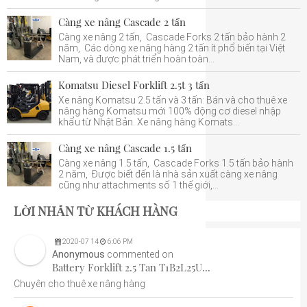
Càng xe nâng Cascade 2 tấn
Càng xe nâng 2 tấn, Cascade Forks 2 tấn bảo hành 2
năm, Các dòng xe nâng hàng 2 tấn ít phổ biến tại Việt
Nam, và được phát triển hoàn toàn...
Komatsu Diesel Forklift 2.5t 3 tấn
Xe nâng Komatsu 2.5 tấn và 3 tấn: Bán và cho thuê xe
nâng hàng Komatsu mới 100% động cơ diesel nhập
khẩu từ Nhật Bản. Xe nâng hàng Komats...
Càng xe nâng Cascade 1.5 tấn
Càng xe nâng 1.5 tấn, Cascade Forks 1.5 tấn bảo hành
2 năm, Được biết đến là nhà sản xuất càng xe nâng
cũng như attachments số 1 thế giới,...
LỜI NHẮN TỪ KHÁCH HÀNG
2020
-
07
14
6:06 PM
Anonymous
commented on
Battery Forklift 2.5 Tan T1B2L25U...
Chuyên cho thuê xe nâng hàng