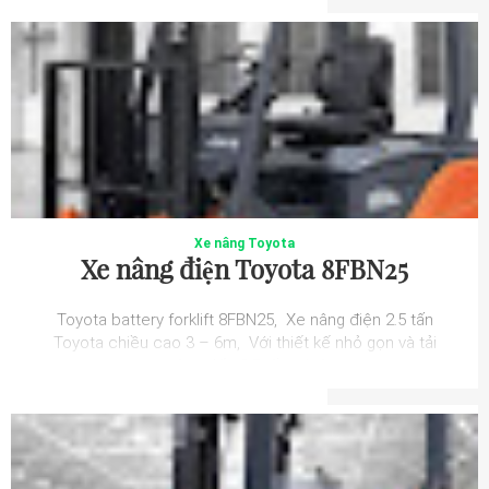
Xe nâng Toyota
Xe nâng điện Toyota 8FBN25
Toyota battery forklift 8FBN25, Xe nâng điện 2.5 tấn
Toyota chiều cao 3 – 6m, Với thiết kế nhỏ gọn và tải
trọng nâng đến 2.5 tấn tại tâm n...