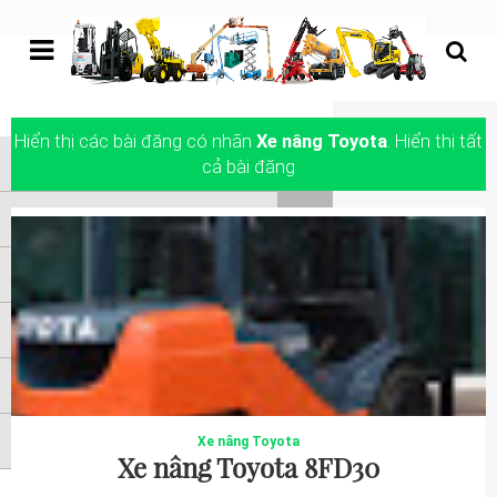
undefined
Hiển thị các bài đăng có nhãn
Xe nâng Toyota
.
Hiển thị tất
Trang chủ
cả bài đăng
XE NÂNG HÀNG
XE NÂNG NGƯỜI
XE NÂNG KHÁC
ATTACHMENTS
LIÊN HỆ
Xe nâng Toyota
Xe nâng Toyota 8FD30