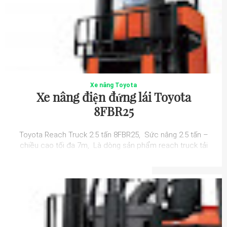
Xe nâng Toyota
Xe nâng điện đứng lái Toyota
8FBR25
Toyota Reach Truck 2.5 tấn 8FBR25, Sức nâng 2.5 tấn –
chiều cao tối đa 7m, Là dòng sản phẩm reach truck tải
trọng lớn trên thị trường, Xe ...