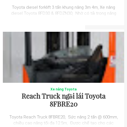
Toyota diesel forklift 3 tấn khung nâng 3m 4m, Xe nâng
diesel Toyota 8FD30 & 8FDZN30, Nhờ có tải trọng nâng
lớn và thiết kế nhỏ gọn, cá...
Xe nâng Toyota
Reach Truck ngồi lái Toyota
8FBRE20
Toyota Reach Truck 8FBRE20, Sức nâng 2 tấn @ 600mm,
chiều cao nâng tối đa 12.5m, Được chế tạo cho các