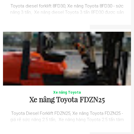
Toyota diesel forklift 8FD30, Xe nâng Toyota 8FD30 - sức
nâng 3 tấn, Xe nâng diesel Toyota 3 tấn 8FD30 được sản
xuất tại Nhật Bản và trang ...
Xe nâng Toyota
Xe nâng Toyota FDZN25
Toyota Diesel Forklift FDZN25, Xe nâng Toyota FDZN25 -
giá rẻ sức nâng 2.5 tấn, Xe nâng hàng Toyota 2.5 tấn tâm
nâng 500mm FDZN25 là dòng s...