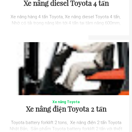
Xe nâng diesel Toyota 4 tấn
Xe nâng hàng 4 tấn Toyota, Xe nâng diesel Toyota 4 tấn,
Nhờ có tải trọng nâng lên tới 4 tấn tại tâm nâng 600mm,
các xe nâng diesel Toyota N...
Xe nâng Toyota
Xe nâng điện Toyota 2 tấn
Toyota battery forklift 2 tons, Xe nâng điện 2 tấn Toyota
Nhật Bản, Sản phẩm Toyota battery forklift 2 tấn với thiết