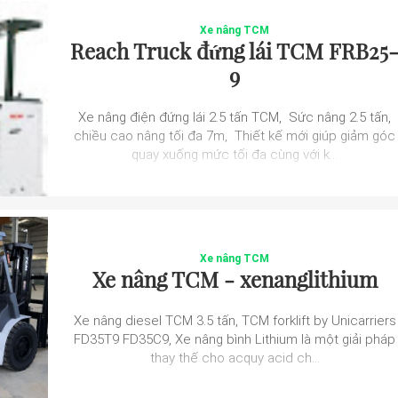
Xe nâng TCM
Reach Truck đứng lái TCM FRB25
9
Xe nâng điện đứng lái 2.5 tấn TCM, Sức nâng 2.5 tấn,
chiều cao nâng tối đa 7m, Thiết kế mới giúp giảm góc
quay xuống mức tối đa cùng với k...
Xe nâng TCM
Xe nâng TCM - xenanglithium
Xe nâng diesel TCM 3.5 tấn, TCM forklift by Unicarriers
FD35T9 FD35C9, Xe nâng bình Lithium là một giải pháp
thay thế cho acquy acid ch...