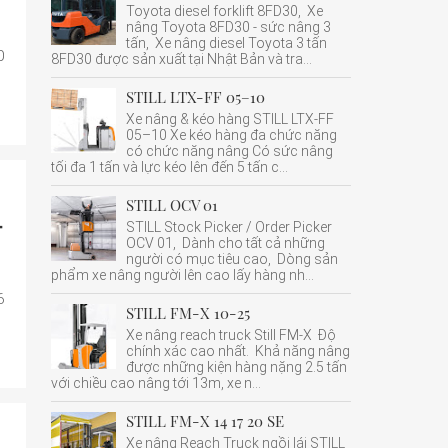
Toyota diesel forklift 8FD30, Xe
nâng Toyota 8FD30 - sức nâng 3
tấn, Xe nâng diesel Toyota 3 tấn
0
8FD30 được sản xuất tại Nhật Bản và tra...
STILL LTX-FF 05–10
Xe nâng & kéo hàng STILL LTX-FF
05–10 Xe kéo hàng đa chức năng
có chức năng nâng Có sức nâng
tối đa 1 tấn và lực kéo lên đến 5 tấn c...
STILL OCV 01
-
STILL Stock Picker / Order Picker
OCV 01, Dành cho tất cả những
người có mục tiêu cao, Dòng sản
phẩm xe nâng người lên cao lấy hàng nh...
6
STILL FM-X 10-25
Xe nâng reach truck Still FM-X Độ
chính xác cao nhất. Khả năng nâng
được những kiện hàng nặng 2.5 tấn
với chiều cao nâng tới 13m, xe n...
STILL FM-X 14 17 20 SE
Xe nâng Reach Truck ngồi lái STILL