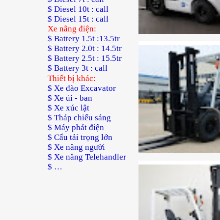
$ Diesel 10t : call
$ Diesel 15t : call
Xe nâng điện:
$ Battery 1.5t :13.5tr
$ Battery 2.0t : 14.5tr
$ Battery 2.5t : 15.5tr
$ Battery 3t : call
Thiết bị khác:
$ Xe đào Excavator
$ Xe ủi - ban
$ Xe xúc lật
$ Tháp chiếu sáng
$ Máy phát điện
$ Cẩu tải trọng lớn
$ Xe nâng người
$ Xe nâng Telehandler
$ …