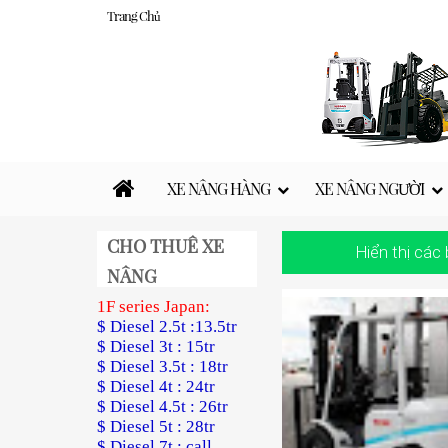
Trang Chủ
XE NÂNG HÀNG
XE NÂNG NGƯỜI
CHO THUÊ XE
Hiển thị các
NÂNG
1F series Japan:
$ Diesel 2.5t :13.5tr
$ Diesel 3t : 15tr
$ Diesel 3.5t : 18tr
$ Diesel 4t : 24tr
$ Diesel 4.5t : 26tr
$ Diesel 5t : 28tr
$ Diesel 7t : call