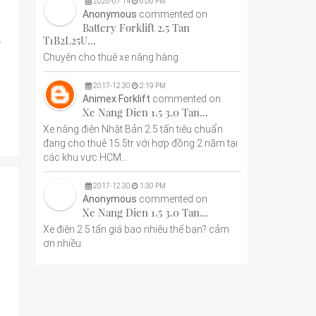
2020
-
07
14
6:06 PM
Anonymous
commented on
Battery Forklift 2.5 Tan
-
T1B2L25U...
Chuyên cho thuê xe nâng hàng
2017
-
12
30
2:19 PM
Animex Forklift
commented on
Xe Nang Dien 1.5 3.0 Tan...
Xe nâng điện Nhật Bản 2.5 tấn tiêu chuẩn
đang cho thuê 15.5tr với hợp đồng 2 năm tại
các khu vực HCM...
2017
-
12
30
1:30 PM
Anonymous
commented on
Xe Nang Dien 1.5 3.0 Tan...
Xe điện 2.5 tấn giá bao nhiêu thế bạn? cảm
ơn nhiều.