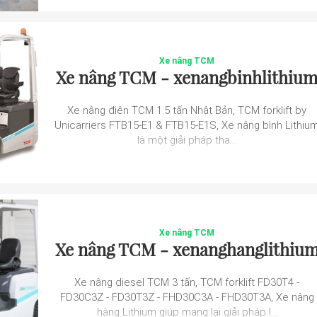
Xe nâng TCM
Xe nâng TCM - xenangbinhlithiu
Xe nâng điện TCM 1.5 tấn Nhật Bản, TCM forklift by
Unicarriers FTB15-E1 & FTB15-E1S, Xe nâng bình Lithiu
là một giải pháp tha...
Xe nâng TCM
Xe nâng TCM - xenanghanglithiu
Xe nâng diesel TCM 3 tấn, TCM forklift FD30T4 -
FD30C3Z - FD30T3Z - FHD30C3A - FHD30T3A, Xe nâng
hàng Lithium giúp mang lại giải pháp l...