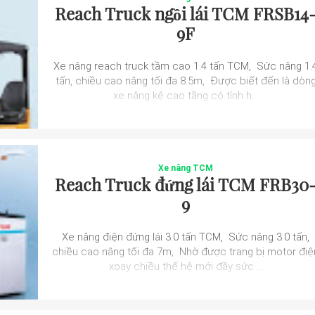
Reach Truck ngồi lái TCM FRSB14
9F
Xe nâng reach truck tầm cao 1.4 tấn TCM, Sức nâng 1.
tấn, chiều cao nâng tối đa 8.5m, Được biết đến là dòn
xe nâng kệ cao tầng có tính h...
Xe nâng TCM
Reach Truck đứng lái TCM FRB30
9
Xe nâng điện đứng lái 3.0 tấn TCM, Sức nâng 3.0 tấn,
chiều cao nâng tối đa 7m, Nhờ được trang bị motor điệ
xoay chiều thế hệ mới đầy sức ...