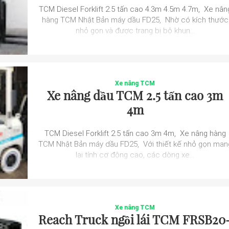
TCM Diesel Forklift 2.5 tấn cao 4.3m 4.5m 4.7m, Xe nân
hàng TCM Nhật Bản máy dầu FD25, Nhờ có kích thước
nhỏ gọn và được trang bị bộ khun...
Xe nâng TCM
Xe nâng dầu TCM 2.5 tấn cao 3m
4m
TCM Diesel Forklift 2.5 tấn cao 3m 4m, Xe nâng hàng
TCM Nhật Bản máy dầu FD25, Với thiết kế nhỏ gọn man
lại tính cơ động cao, các dòng xe...
Xe nâng TCM
Reach Truck ngồi lái TCM FRSB20