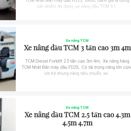
TCM Nhật Bản máy dầu FD25, Được đánh giá là dòng
sản phẩm đa dụng, xe nâng dầu TCM 3 t...
Xe nâng TCM
Xe nâng dầu TCM 3 tấn cao 3m 4m
TCM Diesel Forklift 2.5 tấn cao 3m 4m, Xe nâng hàng
TCM Nhật Bản máy dầu FD25, Có tải trọng nâng lớn cùn
với bộ khung nâng tiêu chuẩn, xe...
Xe nâng TCM
Xe nâng dầu TCM 2.5 tấn cao 4.3m
4.5m 4.7m