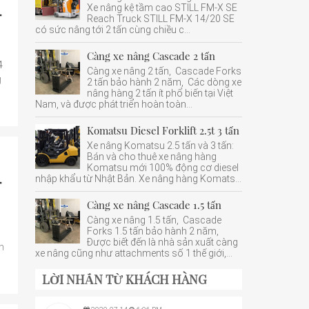
-
Xe nâng kệ tầm cao STILL FM-X SE
Reach Truck STILL FM-X 14/20 SE
có sức nâng tới 2 tấn cùng chiều c...
Càng xe nâng Cascade 2 tấn
4
Càng xe nâng 2 tấn, Cascade Forks
g
2 tấn bảo hành 2 năm, Các dòng xe
nâng hàng 2 tấn ít phổ biến tại Việt
Nam, và được phát triển hoàn toàn...
Komatsu Diesel Forklift 2.5t 3 tấn
Xe nâng Komatsu 2.5 tấn và 3 tấn:
Bán và cho thuê xe nâng hàng
Komatsu mới 100% động cơ diesel
-
nhập khẩu từ Nhật Bản. Xe nâng hàng Komats...
Càng xe nâng Cascade 1.5 tấn
Càng xe nâng 1.5 tấn, Cascade
Forks 1.5 tấn bảo hành 2 năm,
Được biết đến là nhà sản xuất càng
n
xe nâng cũng như attachments số 1 thế giới,...
LỜI NHẮN TỪ KHÁCH HÀNG