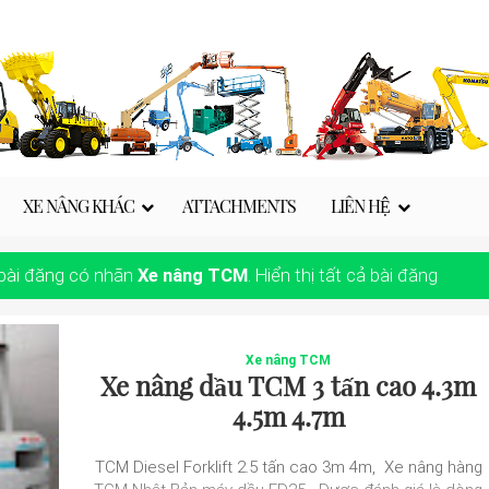
XE NÂNG KHÁC
ATTACHMENTS
LIÊN HỆ
 bài đăng có nhãn
Xe nâng TCM
.
Hiển thị tất cả bài đăng
Xe nâng TCM
Xe nâng dầu TCM 3 tấn cao 4.3m
4.5m 4.7m
TCM Diesel Forklift 2.5 tấn cao 3m 4m, Xe nâng hàng