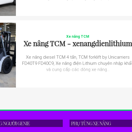
Xe nâng TCM
Xe nâng TCM - xenangdienlithium
Xe nâng diesel TCM 4 tấn, TCM forklift by Unicarriers
FD40T9 FD40C9, Xe nâng điện Lithium chuyên nhập khẩ
và cung cấp các dòng xe nâng...
G NGƯỜI GENIE
PHỤ TÙNG XE NÂNG