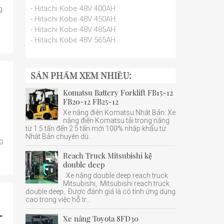
- Hitachi Kobe 48V 400AH
g
- Hitachi Kobe 48V 450AH
- Hitachi Kobe 48V 485AH
- Hitachi Kobe 48V 565AH
SẢN PHẨM XEM NHIỀU:
Komatsu Battery Forklift FB15-12
FB20-12 FB25-12
Xe nâng điện Komatsu Nhật Bản: Xe
nâng điện Komatsu tải trọng nâng
từ 1.5 tấn đến 2.5 tấn mới 100% nhập khẩu từ
Nhật Bản chuyên dù...
g
Reach Truck Mitsubishi kệ
double deep
Xe nâng double deep reach truck
Mitsubishi, Mitsubishi reach truck
double deep, Được đánh giá là có tính ứng dụng
cao trong việc hỗ tr...
-
Xe nâng Toyota 8FD30