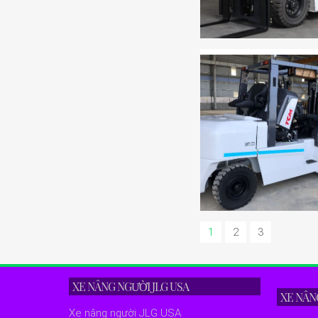
1
2
3
XE NÂNG NGƯỜI JLG USA
XE NÂN
Xe nâng người JLG USA