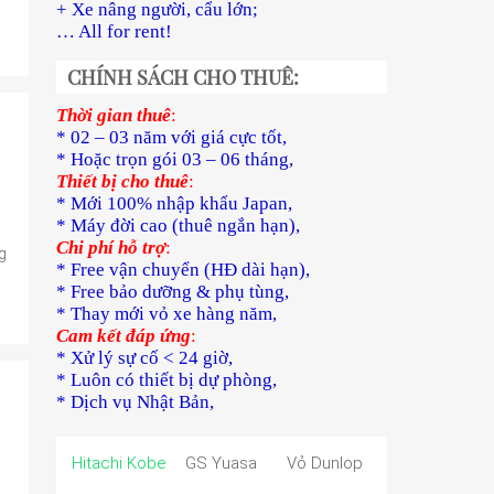
+ Xe nâng người, cẩu lớn;
… All for rent!
CHÍNH SÁCH CHO THUÊ:
Thời gian thuê
:
* 02 – 03 năm với giá cực tốt,
* Hoặc trọn gói 03 – 06 tháng,
Thiết bị cho thuê
:
* Mới 100% nhập khẩu Japan,
* Máy đời cao (thuê ngắn hạn),
Chi phí hỗ trợ
:
g
* Free vận chuyển (HĐ dài hạn),
* Free bảo dưỡng & phụ tùng,
* Thay mới vỏ xe hàng năm,
Cam kết đáp ứng
:
* Xử lý sự cố < 24 giờ,
* Luôn có thiết bị dự phòng,
* Dịch vụ Nhật Bản,
Hitachi Kobe
GS Yuasa
Vỏ Dunlop