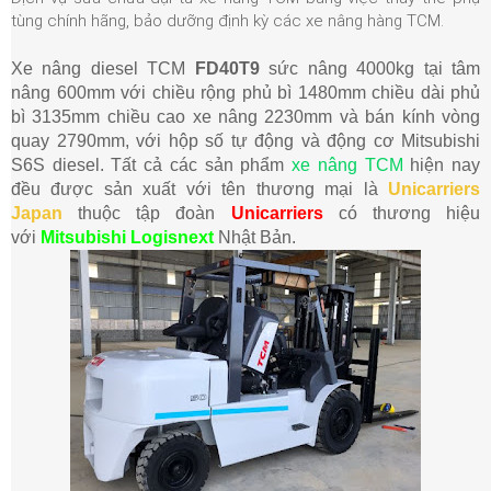
tùng chính hãng, bảo dưỡng định kỳ các xe nâng hàng TCM.
Xe nâng diesel TCM
FD40T9
sức nâng 4000kg tại tâm
nâng
6
00mm với chiều rộng phủ bì 1480mm chiều dài phủ
bì 3135mm chiều cao xe nâng 2230mm và bán kính vòng
quay 2790mm, với hộp số tự động và động cơ Mitsubishi
S6S diesel
. Tất cả các sản phẩm
xe nâng TCM
hiện nay
đều được sản xuất với tên thương mại là
Unicarriers
Japan
thuộc tập đoàn
Unicarriers
có thương hiệu
với
Mitsubishi Logisnext
Nhật Bản.