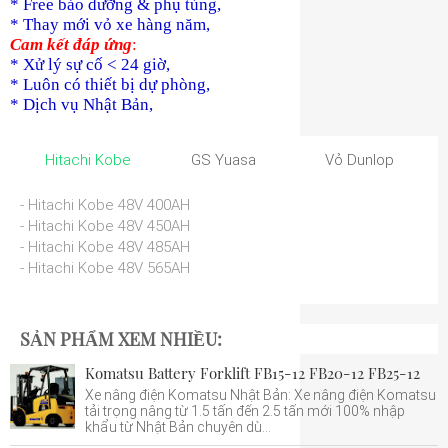
* Free bảo dưỡng & phụ tùng,
* Thay mới vỏ xe hàng năm,
Cam kết đáp ứng
:
* Xử lý sự cố < 24 giờ,
* Luôn có thiết bị dự phòng,
* Dịch vụ Nhật Bản,
Hitachi Kobe
GS Yuasa
Vỏ Dunlop
- Hitachi Kobe 48V 400AH
- Hitachi Kobe 48V 450AH
- Hitachi Kobe 48V 485AH
- Hitachi Kobe 48V 565AH
SẢN PHẨM XEM NHIỀU:
Komatsu Battery Forklift FB15-12 FB20-12 FB25-12
Xe nâng điện Komatsu Nhật Bản: Xe nâng điện Komatsu
tải trọng nâng từ 1.5 tấn đến 2.5 tấn mới 100% nhập
khẩu từ Nhật Bản chuyên dù...