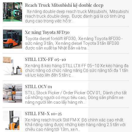
Reach Truck Mitsubishi kệ double deep
Xe nâng double deep reach truck Mitsubishi, Mitsubishi
reach truck double deep, Được đánh giá là có tính ứng
dụng cao trong việc hỗ tr...
Xe nâng Toyota 8FD30
Toyota diesel forklift 8FD30, Xe nâng Toyota 8FD30 -
sức nâng 3 tấn, Xe nâng diesel Toyota 3 tấn 8FD30
được sản xuất tại Nhật Bản và tra...
STILL LTX-FF 05–10
Xe nâng & kéo hàng STILL LTX-FF 05–10 Xe kéo hàng đa
chức năng có chức năng nâng Có sức nâng tối đa 1 tấn
và lực kéo lên đến 5 tấn c...
STILL OCV 01
STILL Stock Picker / Order Picker OCV 01, Dành cho tất
cả những người có mục tiêu cao, Dòng sản phẩm xe
nâng người lên cao lấy hàng nh...
STILL FM-X 10-25
Xe nâng reach truck Still FM-X Độ chính xác cao nhất.
Khả năng nâng được những kiện hàng nặng 2.5 tấn với
chiều cao nâng tới 13m, xe n...