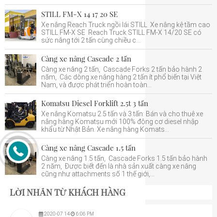
STILL FM-X 14 17 20 SE
Xe nâng Reach Truck ngồi lái STILL Xe nâng kệ tầm cao
STILL FM-X SE Reach Truck STILL FM-X 14/20 SE có
sức nâng tới 2 tấn cùng chiều c...
Càng xe nâng Cascade 2 tấn
Càng xe nâng 2 tấn, Cascade Forks 2 tấn bảo hành 2
năm, Các dòng xe nâng hàng 2 tấn ít phổ biến tại Việt
Nam, và được phát triển hoàn toàn...
Komatsu Diesel Forklift 2.5t 3 tấn
Xe nâng Komatsu 2.5 tấn và 3 tấn: Bán và cho thuê xe
nâng hàng Komatsu mới 100% động cơ diesel nhập
khẩu từ Nhật Bản. Xe nâng hàng Komats...
Càng xe nâng Cascade 1.5 tấn
Càng xe nâng 1.5 tấn, Cascade Forks 1.5 tấn bảo hành
2 năm, Được biết đến là nhà sản xuất càng xe nâng
cũng như attachments số 1 thế giới,...
LỜI NHẮN TỪ KHÁCH HÀNG
2020
-
07
14
6:06 PM