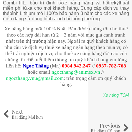
Combi lift... b
ả
o trì đ
ị
nh k
ỳ
xe nâng hàng và h
ỗ
tr
ợ
k
ỹ
thu
ậ
t
mi
ễ
n phí t
ừ
xa cho m
ọ
i khách hàng. Cung c
ấ
p d
ị
ch v
ụ
thay
th
ế
bình Lithium m
ớ
i 100% b
ả
o hành 3 năm cho các xe nâng
đi
ệ
n đang s
ử
d
ụ
ng bình acid chì thông thư
ờ
ng.
Xe nâng hàng mới 100% Nhật Bản được chúng tôi cho thuê
theo các hợp dài hạn từ 2 – 3 năm với mức giá cạnh tranh
nhất trên thị trường hiện nay. Ngoài ra quý khách hàng có
nhu cầu về dịch vụ thuê xe nâng ngắn hạng theo mùa vụ có
thể trải nghiệm dịch vụ cho thuê xe nâng hàng đời cao của
chúng tôi. Để biết thêm thông tin quý khách hàng vui lòng
liên hệ:
Ngọc Thắng
(Mr.)
0984.942.247
//
0937-782-768
hoặc email
ngocthang@animex.vn
//
ngocthang.vnu@gmail.com
; trân trọng cảm ơn quý khách
hàng.
Xe nâng TCM
Next
Bài đăng Mới hơn
Previous
Bài đăng Cũ hơn