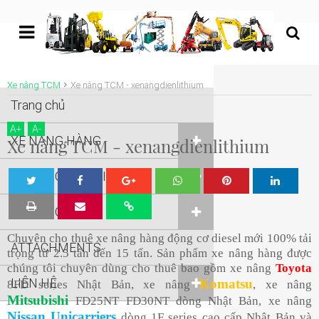
undefined
Xe nâng TCM
Xe nâng TCM - xenangdienlithium
Trang chủ
A
+
A
-
XE NÂNG HÀNG
Xe nâng TCM - xenangdienlithium
XE NÂNG NGƯỜI
Tw
Sha
Sha
Sha
Sha
XE NÂNG KHÁC
eet
re
re
re
re
Chuyên cho thuê xe nâng hàng động cơ diesel mới 100% tải
ATTACHMENTS
trọng từ 2.5 tấn đến 15 tấn. Sản phẩm xe nâng hàng được
chúng tôi chuyên dùng cho thuê bao gồm xe nâng
Toyota
LIÊN HỆ
Komatsu
8FD series Nhật Bản, xe nâng
, xe nâng
Mitsubishi
FD25NT FD30NT dòng Nhật Bản, xe nâng
Nissan Unicarriers
dòng 1F series cao cấp Nhật Bản và