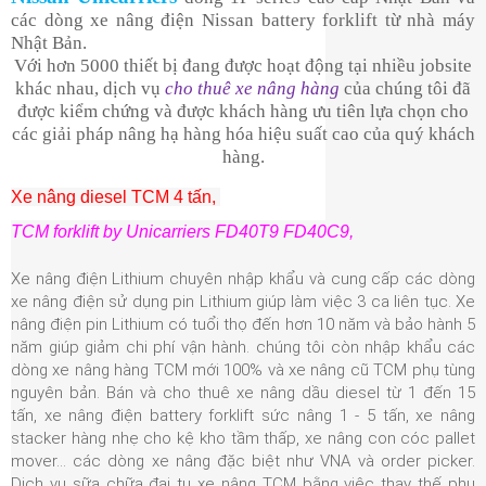
các dòng xe nâng điện Nissan battery forklift từ nhà máy
Nhật Bản.
Với hơn 5000 thiết bị đang được hoạt động tại nhiều jobsite
khác nhau, dịch vụ
cho thuê xe nâng hàng
của chúng tôi đã
được kiểm chứng và được khách hàng ưu tiên lựa chọn cho
các giải pháp nâng hạ hàng hóa hiệu suất cao của quý khách
hàng.
Xe nâng diesel TCM 4 tấn,
TCM forklift
by Unicarriers FD40T9 FD40C9
,
Xe nâng điện Lithium chuyên nhập khẩu và cung cấp các dòng
xe nâng điện sử dụng pin Lithium giúp làm việc 3 ca liên tục. Xe
nâng điện pin Lithium có tuổi thọ đến hơn 10 năm và bảo hành 5
năm giúp giảm chi phí vận hành. chúng tôi còn nhập khẩu các
dòng xe nâng hàng TCM mới 100% và xe nâng cũ TCM phụ tùng
nguyên bản. Bán và cho thuê xe nâng dầu diesel từ 1 đến 15
tấn, xe nâng điện battery forklift sức nâng 1 - 5 tấn, xe nâng
stacker hàng nhẹ cho kệ kho tầm thấp, xe nâng con cóc pallet
mover... các dòng xe nâng đặc biệt như VNA và order picker.
Dịch vụ sữa chữa đại tu xe nâng TCM bằng việc thay thế phụ