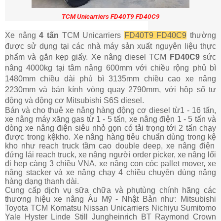
TCM Unicarriers FD40T9 FD40C9
Xe nâng
4 tấn
TCM Unicarriers
FD40T9 FD40C9
thường
được sử dụng tại các nhà máy sản xuất nguyên liệu thực
phẩm và gắn kẹp giấy.
Xe nâng diesel TCM
FD40C9
sức
nâng 4000kg tại tâm nâng
6
00mm với chiều rộng phủ bì
1480mm chiều dài phủ bì 3135mm chiều cao xe nâng
2230mm và bán kính vòng quay 2790mm, với hộp số tự
động và động cơ Mitsubishi S6S diesel
.
Bán và cho thuê xe nâng
hàng đ
ộ
ng cơ diesel t
ừ
1 - 16 t
ấ
n,
xe nâng máy xăng gas t
ừ
1 - 5 t
ấ
n, xe nâng đi
ệ
n 1 - 5 t
ấ
n và
dòng xe nâng đi
ệ
n siêu nh
ỏ
g
ọ
n có t
ả
i tr
ọ
ng t
ớ
i 2 t
ấ
n ch
ạ
y
đư
ợ
c trong k
ệ
kho. Xe nâng hàng tiêu chu
ẩ
n dùng trong k
ệ
kho như reach truck t
ầ
m cao double deep, xe nâng đi
ệ
n
đ
ứ
ng lái reach truck, xe nâng ngư
ờ
i order picker, xe nâng l
ố
i
đi h
ẹ
p càng 3 chi
ề
u VNA, xe nâng con cóc pallet mover, xe
nâng stacker và xe nâng ch
ạ
y 4 chi
ề
u chuyên dùng nâng
hàng d
ạ
ng thanh dài.
Cung c
ấ
p d
ị
ch v
ụ
s
ữ
a ch
ữ
a và ph
ụ
tùng chính hãng các
thương hi
ệ
u xe nâng Âu M
ỹ
- Nh
ậ
t B
ả
n như: Mitsubishi
Toyota TCM Komatsu Nissan Unicarriers Nichiyu Sumitomo
Yale Hyster Linde Still Jungheinrich BT Raymond Crown