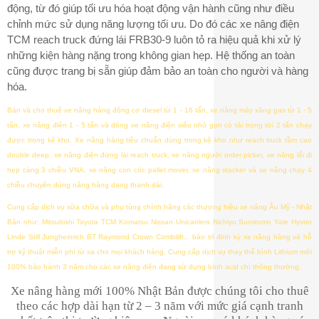
động, từ đó giúp tối ưu hóa hoạt động vận hành cũng như điều
chỉnh mức sử dụng năng lượng tối ưu. Do đó các xe nâng điện
TCM reach truck đứng lái FRB30-9 luôn tỏ ra hiệu quả khi xử lý
những kiện hàng nặng trong không gian hẹp. Hệ thống an toàn
cũng được trang bị sẵn giúp đảm bảo an toàn cho người và hàng
hóa.
Bán và cho thuê xe nâng hàng động cơ diesel từ 1 - 16 tấn, xe nâng máy xăng gas từ 1 - 5
tấn, xe nâng điện 1 - 5 tấn và dòng xe nâng điện siêu nhỏ gọn có tải trọng tới 2 tấn chạy
được trong kệ kho. Xe nâng hàng tiêu chuẩn dùng trong kệ kho như reach truck tầm cao
double deep, xe nâng điện đứng lái reach truck, xe nâng người order picker, xe nâng lối đi
hẹp càng 3 chiều VNA, xe nâng con cóc pallet mover, xe nâng stacker và xe nâng chạy 4
chiều chuyên dùng nâng hàng dạng thanh dài.
Cung cấp dịch vụ sữa chữa và phụ tùng chính hãng các thương hiệu xe nâng Âu Mỹ - Nhật
Bản như: Mitsubishi Toyota TCM Komatsu Nissan Unicarriers Nichiyu Sumitomo Yale Hyster
Linde Still Jungheinrich BT Raymond Crown Combilift... bảo trì định kỳ xe nâng hàng và hỗ
trợ kỹ thuật miễn phí từ xa cho mọi khách hàng. Cung cấp dịch vụ thay thế bình Lithium mới
100% bảo hành 3 năm cho các xe nâng điện đang sử dụng bình acid chì thông thường.
Xe nâng hàng mới 100% Nhật Bản được chúng tôi cho thuê
theo các hợp dài hạn từ 2 – 3 năm với mức giá cạnh tranh