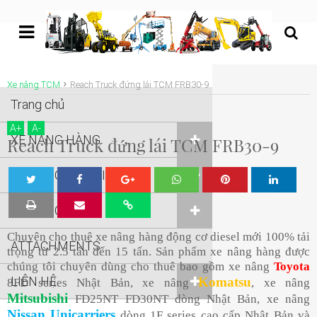
undefined
Xe nâng TCM
Reach Truck đứng lái TCM FRB30-9
Trang chủ
A
+
A
-
XE NÂNG HÀNG
Reach Truck đứng lái TCM FRB30-9
XE NÂNG NGƯỜI
Tw
Sha
Sha
Sha
Sha
XE NÂNG KHÁC
eet
re
re
re
re
Chuyên cho thuê xe nâng hàng động cơ diesel mới 100% tải
ATTACHMENTS
trọng từ 2.5 tấn đến 15 tấn. Sản phẩm xe nâng hàng được
chúng tôi chuyên dùng cho thuê bao gồm xe nâng
Toyota
LIÊN HỆ
Komatsu
8FD series Nhật Bản, xe nâng
, xe nâng
Mitsubishi
FD25NT FD30NT dòng Nhật Bản, xe nâng
Nissan Unicarriers
dòng 1F series cao cấp Nhật Bản và