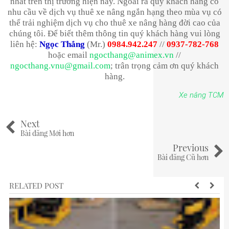
nhất trên thị trường hiện nay. Ngoài ra quý khách hàng có
nhu cầu về dịch vụ thuê xe nâng ngắn hạng theo mùa vụ có
thể trải nghiệm dịch vụ cho thuê xe nâng hàng đời cao của
chúng tôi. Để biết thêm thông tin quý khách hàng vui lòng
liên hệ:
Ngọc Thắng
(Mr.)
0984.942.247
//
0937-782-768
hoặc email
ngocthang@animex.vn
//
ngocthang.vnu@gmail.com
; trân trọng cảm ơn quý khách
hàng.
Xe nâng TCM
Next
Bài đăng Mới hơn
Previous
Bài đăng Cũ hơn
RELATED POST