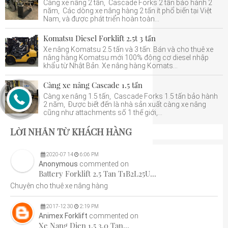
Càng xe nâng 2 tấn, Cascade Forks 2 tấn bảo hành 2
năm, Các dòng xe nâng hàng 2 tấn ít phổ biến tại Việt
Nam, và được phát triển hoàn toàn...
Komatsu Diesel Forklift 2.5t 3 tấn
Xe nâng Komatsu 2.5 tấn và 3 tấn: Bán và cho thuê xe
nâng hàng Komatsu mới 100% động cơ diesel nhập
khẩu từ Nhật Bản. Xe nâng hàng Komats...
Càng xe nâng Cascade 1.5 tấn
Càng xe nâng 1.5 tấn, Cascade Forks 1.5 tấn bảo hành
2 năm, Được biết đến là nhà sản xuất càng xe nâng
cũng như attachments số 1 thế giới,...
LỜI NHẮN TỪ KHÁCH HÀNG
2020
-
07
14
6:06 PM
Anonymous
commented on
Battery Forklift 2.5 Tan T1B2L25U...
Chuyên cho thuê xe nâng hàng
2017
-
12
30
2:19 PM
Animex Forklift
commented on
Xe Nang Dien 1.5 3.0 Tan...