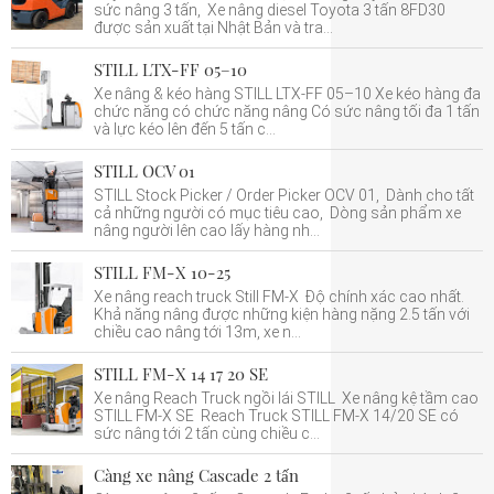
sức nâng 3 tấn, Xe nâng diesel Toyota 3 tấn 8FD30
được sản xuất tại Nhật Bản và tra...
STILL LTX-FF 05–10
Xe nâng & kéo hàng STILL LTX-FF 05–10 Xe kéo hàng đa
chức năng có chức năng nâng Có sức nâng tối đa 1 tấn
và lực kéo lên đến 5 tấn c...
STILL OCV 01
STILL Stock Picker / Order Picker OCV 01, Dành cho tất
cả những người có mục tiêu cao, Dòng sản phẩm xe
nâng người lên cao lấy hàng nh...
STILL FM-X 10-25
Xe nâng reach truck Still FM-X Độ chính xác cao nhất.
Khả năng nâng được những kiện hàng nặng 2.5 tấn với
chiều cao nâng tới 13m, xe n...
STILL FM-X 14 17 20 SE
Xe nâng Reach Truck ngồi lái STILL Xe nâng kệ tầm cao
STILL FM-X SE Reach Truck STILL FM-X 14/20 SE có
sức nâng tới 2 tấn cùng chiều c...
Càng xe nâng Cascade 2 tấn