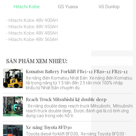
Hitachi Kobe
GS Yuasa
Vỏ Dunlop
- Hitachi Kobe 48V 400AH
- Hitachi Kobe 48V 450AH
- Hitachi Kobe 48V 485AH
- Hitachi Kobe 48V 565AH
SẢN PHẨM XEM NHIỀU:
Komatsu Battery Forklift FB15-12 FB20-12 FB25-12
Xe nâng điện Komatsu Nhật Bản: Xe nâng điện Komatsu
tải trọng nâng từ 1.5 tấn đến 2.5 tấn mới 100% nhập
khẩu từ Nhật Bản chuyên dù...
Reach Truck Mitsubishi kệ double deep
Xe nâng double deep reach truck Mitsubishi, Mitsubishi
reach truck double deep, Được đánh giá là có tính ứng
dụng cao trong việc hỗ tr...
Xe nâng Toyota 8FD30
Toyota diesel forklift 8FD30, Xe nâng Toyota 8FD30 -