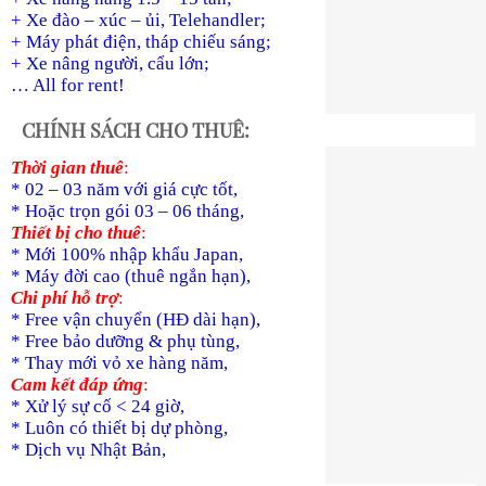
+ Xe đào – xúc – ủi, Telehandler;
+ Máy phát điện, tháp chiếu sáng;
+ Xe nâng người, cẩu lớn;
… All for rent!
CHÍNH SÁCH CHO THUÊ:
Thời gian thuê
:
* 02 – 03 năm với giá cực tốt,
* Hoặc trọn gói 03 – 06 tháng,
Thiết bị cho thuê
:
* Mới 100% nhập khẩu Japan,
* Máy đời cao (thuê ngắn hạn),
Chi phí hỗ trợ
:
* Free vận chuyển (HĐ dài hạn),
* Free bảo dưỡng & phụ tùng,
* Thay mới vỏ xe hàng năm,
Cam kết đáp ứng
:
* Xử lý sự cố < 24 giờ,
* Luôn có thiết bị dự phòng,
* Dịch vụ Nhật Bản,