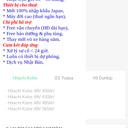
Thiết bị cho thuê
:
* Mới 100% nhập khẩu Japan,
* Máy đời cao (thuê ngắn hạn),
Chi phí hỗ trợ
:
* Free vận chuyển (HĐ dài hạn),
* Free bảo dưỡng & phụ tùng,
* Thay mới vỏ xe hàng năm,
Cam kết đáp ứng
:
* Xử lý sự cố < 24 giờ,
* Luôn có thiết bị dự phòng,
* Dịch vụ Nhật Bản,
Hitachi Kobe
GS Yuasa
Vỏ Dunlop
- Hitachi Kobe 48V 400AH
- Hitachi Kobe 48V 450AH
- Hitachi Kobe 48V 485AH
- Hitachi Kobe 48V 565AH