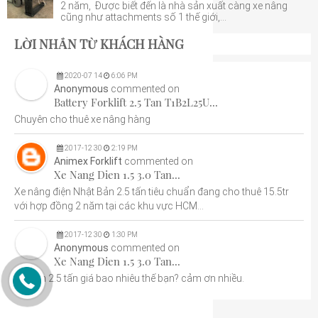
2 năm, Được biết đến là nhà sản xuất càng xe nâng
cũng như attachments số 1 thế giới,...
LỜI NHẮN TỪ KHÁCH HÀNG
2020
-
07
14
6:06 PM
Anonymous
commented on
Battery Forklift 2.5 Tan T1B2L25U...
Chuyên cho thuê xe nâng hàng
2017
-
12
30
2:19 PM
Animex Forklift
commented on
Xe Nang Dien 1.5 3.0 Tan...
Xe nâng điện Nhật Bản 2.5 tấn tiêu chuẩn đang cho thuê 15.5tr
với hợp đồng 2 năm tại các khu vực HCM...
2017
-
12
30
1:30 PM
Anonymous
commented on
Xe Nang Dien 1.5 3.0 Tan...
Xe điện 2.5 tấn giá bao nhiêu thế bạn? cảm ơn nhiều.