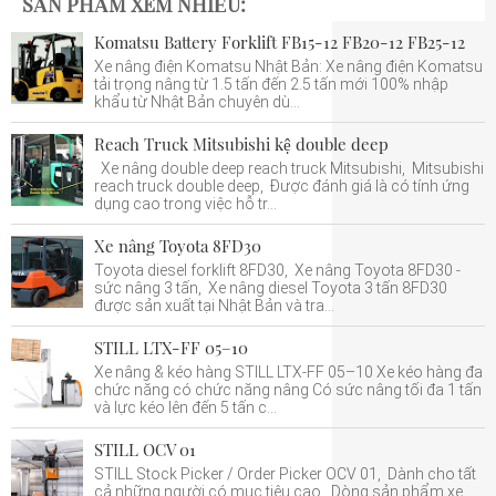
SẢN PHẨM XEM NHIỀU:
Komatsu Battery Forklift FB15-12 FB20-12 FB25-12
Xe nâng điện Komatsu Nhật Bản: Xe nâng điện Komatsu
tải trọng nâng từ 1.5 tấn đến 2.5 tấn mới 100% nhập
khẩu từ Nhật Bản chuyên dù...
Reach Truck Mitsubishi kệ double deep
Xe nâng double deep reach truck Mitsubishi, Mitsubishi
reach truck double deep, Được đánh giá là có tính ứng
dụng cao trong việc hỗ tr...
Xe nâng Toyota 8FD30
Toyota diesel forklift 8FD30, Xe nâng Toyota 8FD30 -
sức nâng 3 tấn, Xe nâng diesel Toyota 3 tấn 8FD30
được sản xuất tại Nhật Bản và tra...
STILL LTX-FF 05–10
Xe nâng & kéo hàng STILL LTX-FF 05–10 Xe kéo hàng đa
chức năng có chức năng nâng Có sức nâng tối đa 1 tấn
và lực kéo lên đến 5 tấn c...
STILL OCV 01
STILL Stock Picker / Order Picker OCV 01, Dành cho tất
cả những người có mục tiêu cao, Dòng sản phẩm xe