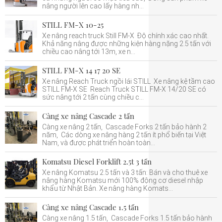
nâng người lên cao lấy hàng nh...
STILL FM-X 10-25
Xe nâng reach truck Still FM-X Độ chính xác cao nhất.
Khả năng nâng được những kiện hàng nặng 2.5 tấn với
chiều cao nâng tới 13m, xe n...
STILL FM-X 14 17 20 SE
Xe nâng Reach Truck ngồi lái STILL Xe nâng kệ tầm cao
STILL FM-X SE Reach Truck STILL FM-X 14/20 SE có
sức nâng tới 2 tấn cùng chiều c...
Càng xe nâng Cascade 2 tấn
Càng xe nâng 2 tấn, Cascade Forks 2 tấn bảo hành 2
năm, Các dòng xe nâng hàng 2 tấn ít phổ biến tại Việt
Nam, và được phát triển hoàn toàn...
Komatsu Diesel Forklift 2.5t 3 tấn
Xe nâng Komatsu 2.5 tấn và 3 tấn: Bán và cho thuê xe
nâng hàng Komatsu mới 100% động cơ diesel nhập
khẩu từ Nhật Bản. Xe nâng hàng Komats...
Càng xe nâng Cascade 1.5 tấn
Càng xe nâng 1.5 tấn, Cascade Forks 1.5 tấn bảo hành