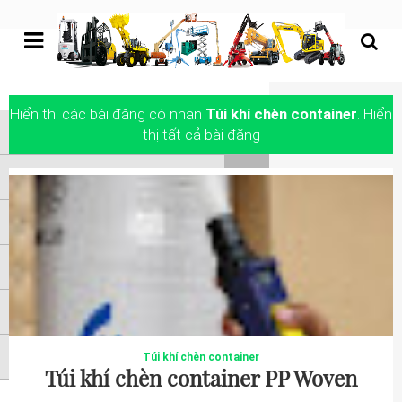
undefined
Hiển thị các bài đăng có nhãn
Túi khí chèn container
.
Hiển
Trang chủ
thị tất cả bài đăng
XE NÂNG HÀNG
XE NÂNG NGƯỜI
XE NÂNG KHÁC
ATTACHMENTS
LIÊN HỆ
Túi khí chèn container
Túi khí chèn container PP Woven