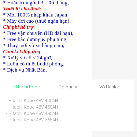
* Hoặc trọn gói 03 – 06 tháng,
Thiết bị cho thuê
:
* Mới 100% nhập khẩu Japan,
* Máy đời cao (thuê ngắn hạn),
Chi phí hỗ trợ
:
* Free vận chuyển (HĐ dài hạn),
* Free bảo dưỡng & phụ tùng,
* Thay mới vỏ xe hàng năm,
Cam kết đáp ứng
:
* Xử lý sự cố < 24 giờ,
* Luôn có thiết bị dự phòng,
* Dịch vụ Nhật Bản,
Hitachi Kobe
GS Yuasa
Vỏ Dunlop
- Hitachi Kobe 48V 400AH
- Hitachi Kobe 48V 450AH
- Hitachi Kobe 48V 485AH
- Hitachi Kobe 48V 565AH