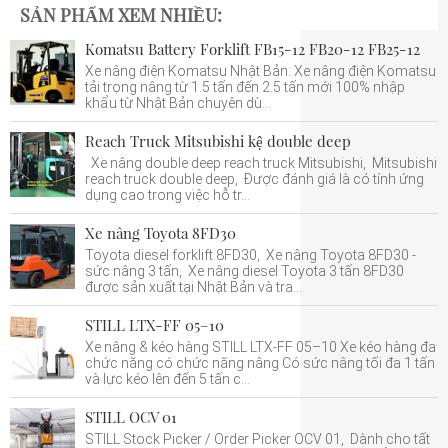
SẢN PHẨM XEM NHIỀU:
Komatsu Battery Forklift FB15-12 FB20-12 FB25-12
Xe nâng điện Komatsu Nhật Bản: Xe nâng điện Komatsu
tải trọng nâng từ 1.5 tấn đến 2.5 tấn mới 100% nhập
khẩu từ Nhật Bản chuyên dù...
Reach Truck Mitsubishi kệ double deep
Xe nâng double deep reach truck Mitsubishi, Mitsubishi
reach truck double deep, Được đánh giá là có tính ứng
dụng cao trong việc hỗ tr...
Xe nâng Toyota 8FD30
Toyota diesel forklift 8FD30, Xe nâng Toyota 8FD30 -
sức nâng 3 tấn, Xe nâng diesel Toyota 3 tấn 8FD30
được sản xuất tại Nhật Bản và tra...
STILL LTX-FF 05–10
Xe nâng & kéo hàng STILL LTX-FF 05–10 Xe kéo hàng đa
chức năng có chức năng nâng Có sức nâng tối đa 1 tấn
và lực kéo lên đến 5 tấn c...
STILL OCV 01
STILL Stock Picker / Order Picker OCV 01, Dành cho tất