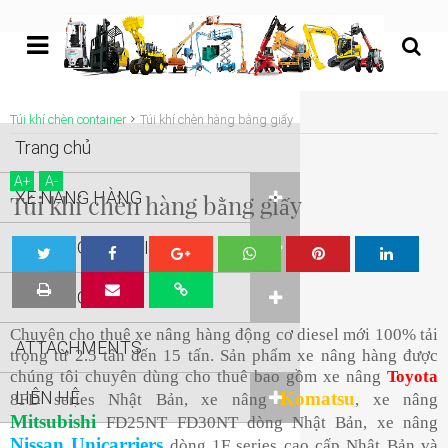
undefined
Túi khí chèn container
Túi khí chèn hàng bằng giấy
Trang chủ
A
+
A
-
XE NÂNG HÀNG
Túi khí chèn hàng bằng giấy
XE NÂNG NGƯỜI
Tw
Sha
Sha
Sha
Sha
XE NÂNG KHÁC
eet
re
re
re
re
Chuyên cho thuê xe nâng hàng động cơ diesel mới 100% tải
ATTACHMENTS
trọng từ 2.5 tấn đến 15 tấn. Sản phẩm xe nâng hàng được
chúng tôi chuyên dùng cho thuê bao gồm xe nâng
Toyota
LIÊN HỆ
Komatsu
8FD series Nhật Bản, xe nâng
, xe nâng
Mitsubishi
FD25NT FD30NT dòng Nhật Bản, xe nâng
Nissan Unicarriers
dòng 1F series cao cấp Nhật Bản và