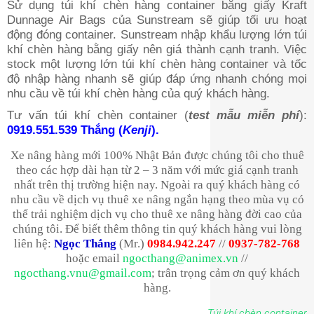
Sử dụng túi khí chèn hàng container bằng giấy Kraft
Dunnage Air Bags của Sunstream sẽ giúp tối ưu hoạt
động đóng container. Sunstream nhập khẩu lượng lớn túi
khí chèn hàng bằng giấy nên giá thành cạnh tranh. Việc
stock một lượng lớn túi khí chèn hàng container và tốc
độ nhập hàng nhanh sẽ giúp đáp ứng nhanh chóng mọi
nhu cầu về túi khí chèn hàng của quý khách hàng.
Tư vấn túi khí chèn container (
test mẫu miễn phí
):
0919.551.539 Thắng (
Kenji
).
Xe nâng hàng mới 100% Nhật Bản được chúng tôi cho thuê
theo các hợp dài hạn từ 2 – 3 năm với mức giá cạnh tranh
nhất trên thị trường hiện nay. Ngoài ra quý khách hàng có
nhu cầu về dịch vụ thuê xe nâng ngắn hạng theo mùa vụ có
thể trải nghiệm dịch vụ cho thuê xe nâng hàng đời cao của
chúng tôi. Để biết thêm thông tin quý khách hàng vui lòng
liên hệ:
Ngọc Thắng
(Mr.)
0984.942.247
//
0937-782-768
hoặc email
ngocthang@animex.vn
//
ngocthang.vnu@gmail.com
; trân trọng cảm ơn quý khách
hàng.
Túi khí chèn container