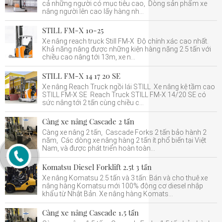
cả những người có mục tiêu cao, Dòng sản phẩm xe
nâng người lên cao lấy hàng nh...
STILL FM-X 10-25
Xe nâng reach truck Still FM-X Độ chính xác cao nhất.
Khả năng nâng được những kiện hàng nặng 2.5 tấn với
chiều cao nâng tới 13m, xe n...
STILL FM-X 14 17 20 SE
Xe nâng Reach Truck ngồi lái STILL Xe nâng kệ tầm cao
STILL FM-X SE Reach Truck STILL FM-X 14/20 SE có
sức nâng tới 2 tấn cùng chiều c...
Càng xe nâng Cascade 2 tấn
Càng xe nâng 2 tấn, Cascade Forks 2 tấn bảo hành 2
năm, Các dòng xe nâng hàng 2 tấn ít phổ biến tại Việt
Nam, và được phát triển hoàn toàn...
Komatsu Diesel Forklift 2.5t 3 tấn
Xe nâng Komatsu 2.5 tấn và 3 tấn: Bán và cho thuê xe
nâng hàng Komatsu mới 100% động cơ diesel nhập
khẩu từ Nhật Bản. Xe nâng hàng Komats...
Càng xe nâng Cascade 1.5 tấn