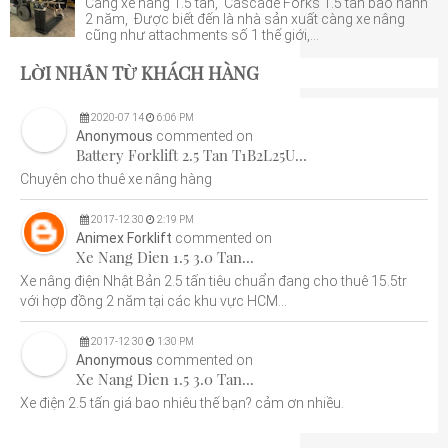
Càng xe nâng 1.5 tấn, Cascade Forks 1.5 tấn bảo hành
2 năm, Được biết đến là nhà sản xuất càng xe nâng
cũng như attachments số 1 thế giới,...
LỜI NHẮN TỪ KHÁCH HÀNG
2020
-
07
14
6:06 PM
Anonymous
commented on
Battery Forklift 2.5 Tan T1B2L25U...
Chuyên cho thuê xe nâng hàng
2017
-
12
30
2:19 PM
Animex Forklift
commented on
Xe Nang Dien 1.5 3.0 Tan...
Xe nâng điện Nhật Bản 2.5 tấn tiêu chuẩn đang cho thuê 15.5tr
với hợp đồng 2 năm tại các khu vực HCM...
2017
-
12
30
1:30 PM
Anonymous
commented on
Xe Nang Dien 1.5 3.0 Tan...
Xe điện 2.5 tấn giá bao nhiêu thế bạn? cảm ơn nhiều.