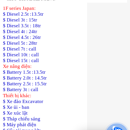
1F series Japan:
$ Diesel 2.5t :13.5tr
$ Diesel 3t : 15tr
$ Diesel 3.5t : 18tr
$ Diesel 4t : 24tr
$ Diesel 4.5t : 26tr
$ Diesel 5t : 28tr
$ Diesel 7t : call
$ Diesel 10t : call
$ Diesel 15t : call
Xe nâng điện:
$ Battery 1.5t :13.5tr
$ Battery 2.0t : 14.5tr
$ Battery 2.5t : 15.5tr
$ Battery 3t : call
Thiết bị khác:
$ Xe đào Excavator
$ Xe ủi - ban
$ Xe xúc lật
$ Tháp chiếu sáng
$ Máy phát điện