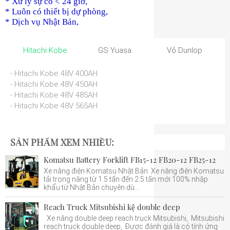
* Xử lý sự cố < 24 giờ,
* Luôn có thiết bị dự phòng,
* Dịch vụ Nhật Bản,
Hitachi Kobe
GS Yuasa
Vỏ Dunlop
- Hitachi Kobe 48V 400AH
- Hitachi Kobe 48V 450AH
- Hitachi Kobe 48V 485AH
- Hitachi Kobe 48V 565AH
SẢN PHẨM XEM NHIỀU:
Komatsu Battery Forklift FB15-12 FB20-12 FB25-12
Xe nâng điện Komatsu Nhật Bản: Xe nâng điện Komatsu
tải trọng nâng từ 1.5 tấn đến 2.5 tấn mới 100% nhập
khẩu từ Nhật Bản chuyên dù...
Reach Truck Mitsubishi kệ double deep
Xe nâng double deep reach truck Mitsubishi, Mitsubishi
reach truck double deep, Được đánh giá là có tính ứng