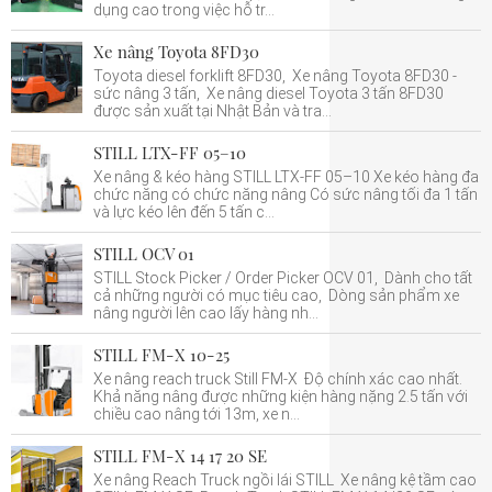
dụng cao trong việc hỗ tr...
Xe nâng Toyota 8FD30
Toyota diesel forklift 8FD30, Xe nâng Toyota 8FD30 -
sức nâng 3 tấn, Xe nâng diesel Toyota 3 tấn 8FD30
được sản xuất tại Nhật Bản và tra...
STILL LTX-FF 05–10
Xe nâng & kéo hàng STILL LTX-FF 05–10 Xe kéo hàng đa
chức năng có chức năng nâng Có sức nâng tối đa 1 tấn
và lực kéo lên đến 5 tấn c...
STILL OCV 01
STILL Stock Picker / Order Picker OCV 01, Dành cho tất
cả những người có mục tiêu cao, Dòng sản phẩm xe
nâng người lên cao lấy hàng nh...
STILL FM-X 10-25
Xe nâng reach truck Still FM-X Độ chính xác cao nhất.
Khả năng nâng được những kiện hàng nặng 2.5 tấn với
chiều cao nâng tới 13m, xe n...
STILL FM-X 14 17 20 SE
Xe nâng Reach Truck ngồi lái STILL Xe nâng kệ tầm cao