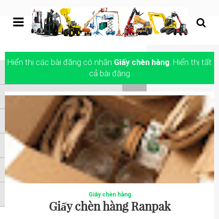
undefined
Hiển thị các bài đăng có nhãn
Giấy chèn hàng
.
Hiển thị tất
Trang chủ
cả bài đăng
XE NÂNG HÀNG
XE NÂNG NGƯỜI
XE NÂNG KHÁC
ATTACHMENTS
LIÊN HỆ
Giấy chèn hàng
Giấy chèn hàng Ranpak