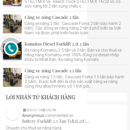
STILL FM-X SE Reach Truck STILL FM-X 14/20 SE có
sức nâng tới 2 tấn cùng chiều c...
Càng xe nâng Cascade 2 tấn
Càng xe nâng 2 tấn, Cascade Forks 2 tấn bảo hành 2
năm, Các dòng xe nâng hàng 2 tấn ít phổ biến tại Việt
Nam, và được phát triển hoàn toàn...
Komatsu Diesel Forklift 2.5t 3 tấn
Xe nâng Komatsu 2.5 tấn và 3 tấn: Bán và cho thuê xe
nâng hàng Komatsu mới 100% động cơ diesel nhập
khẩu từ Nhật Bản. Xe nâng hàng Komats...
Càng xe nâng Cascade 1.5 tấn
Càng xe nâng 1.5 tấn, Cascade Forks 1.5 tấn bảo hành
2 năm, Được biết đến là nhà sản xuất càng xe nâng
cũng như attachments số 1 thế giới,...
LỜI NHẮN TỪ KHÁCH HÀNG
2020
-
07
14
6:06 PM
Anonymous
commented on
Battery Forklift 2.5 Tan T1B2L25U...
Chuyên cho thuê xe nâng hàng