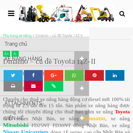
undefined
Phụ tùng xe nâng
Dinamo – củ đề Toyota 14Z-II
Trang chủ
A
+
A
-
XE NÂNG HÀNG
Dinamo – củ đề Toyota 14Z-II
XE NÂNG NGƯỜI
Tw
Sha
Sha
Sha
Sha
XE NÂNG KHÁC
eet
re
re
re
re
Chuyên cho thuê xe nâng hàng động cơ diesel mới 100% tải
ATTACHMENTS
trọng từ 2.5 tấn đến 15 tấn. Sản phẩm xe nâng hàng được
chúng tôi chuyên dùng cho thuê bao gồm xe nâng
Toyota
LIÊN HỆ
Komatsu
8FD series Nhật Bản, xe nâng
, xe nâng
Mitsubishi
FD25NT FD30NT dòng Nhật Bản, xe nâng
Nissan Unicarriers
dòng 1F series cao cấp Nhật Bản và