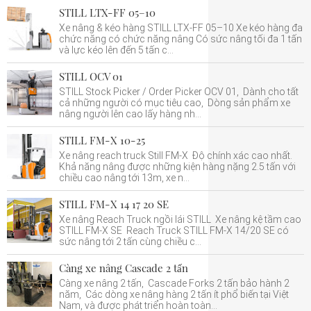
STILL LTX-FF 05–10
Xe nâng & kéo hàng STILL LTX-FF 05–10 Xe kéo hàng đa
chức năng có chức năng nâng Có sức nâng tối đa 1 tấn
và lực kéo lên đến 5 tấn c...
STILL OCV 01
STILL Stock Picker / Order Picker OCV 01, Dành cho tất
cả những người có mục tiêu cao, Dòng sản phẩm xe
nâng người lên cao lấy hàng nh...
STILL FM-X 10-25
Xe nâng reach truck Still FM-X Độ chính xác cao nhất.
Khả năng nâng được những kiện hàng nặng 2.5 tấn với
chiều cao nâng tới 13m, xe n...
STILL FM-X 14 17 20 SE
Xe nâng Reach Truck ngồi lái STILL Xe nâng kệ tầm cao
STILL FM-X SE Reach Truck STILL FM-X 14/20 SE có
sức nâng tới 2 tấn cùng chiều c...
Càng xe nâng Cascade 2 tấn
Càng xe nâng 2 tấn, Cascade Forks 2 tấn bảo hành 2
năm, Các dòng xe nâng hàng 2 tấn ít phổ biến tại Việt
Nam, và được phát triển hoàn toàn...