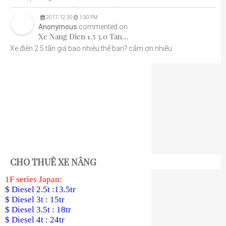
2017
-
12
30
1:30 PM
Anonymous
commented on
Xe Nang Dien 1.5 3.0 Tan...
Xe điện 2.5 tấn giá bao nhiêu thế bạn? cảm ơn nhiều.
CHO THUÊ XE NÂNG
1F series Japan:
$ Diesel 2.5t :13.5tr
$ Diesel 3t : 15tr
$ Diesel 3.5t : 18tr
$ Diesel 4t : 24tr