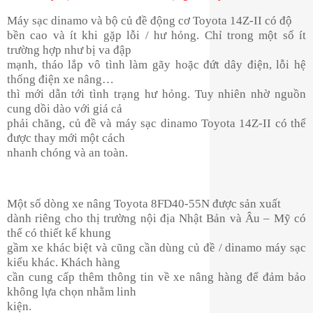
Máy sạc dinamo và bộ củ đề động cơ Toyota 14Z-II có độ
bền cao và ít khi gặp lỗi / hư hỏng. Chỉ trong một số ít
trường hợp như bị va đập
mạnh, tháo lắp vô tình làm gãy hoặc đứt dây điện, lỗi hệ
thống điện xe nâng…
thì mới dẫn tới tình trạng hư hỏng. Tuy nhiên nhờ nguồn
cung dồi dào với giá cả
phải chăng, củ đề và máy sạc dinamo Toyota 14Z-II có thể
được thay mới một cách
nhanh chóng và an toàn.
Một số dòng xe nâng Toyota 8FD40-55N được sản xuất
dành riêng cho thị trường nội địa Nhật Bản và Âu – Mỹ có
thể có thiết kế khung
gầm xe khác biệt và cũng cần dùng củ đề / dinamo máy sạc
kiểu khác. Khách hàng
cần cung cấp thêm thông tin về xe nâng hàng để đảm bảo
không lựa chọn nhằm linh
kiện.