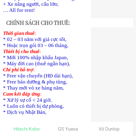
+ Xe nâng người, cẩu lớn;
… All for rent!
CHÍNH SÁCH CHO THUÊ:
Thời gian thuê
:
* 02 – 03 năm với giá cực tốt,
* Hoặc trọn gói 03 – 06 tháng,
Thiết bị cho thuê
:
* Mới 100% nhập khẩu Japan,
* Máy đời cao (thuê ngắn hạn),
Chi phí hỗ trợ
:
* Free vận chuyển (HĐ dài hạn),
* Free bảo dưỡng & phụ tùng,
* Thay mới vỏ xe hàng năm,
Cam kết đáp ứng
:
* Xử lý sự cố < 24 giờ,
* Luôn có thiết bị dự phòng,
* Dịch vụ Nhật Bản,
Hitachi Kobe
GS Yuasa
Vỏ Dunlop