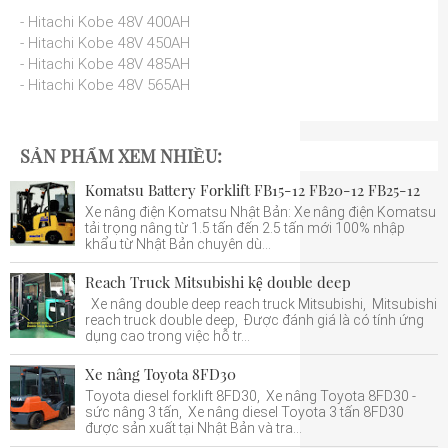
- Hitachi Kobe 48V 400AH
- Hitachi Kobe 48V 450AH
- Hitachi Kobe 48V 485AH
- Hitachi Kobe 48V 565AH
SẢN PHẨM XEM NHIỀU:
Komatsu Battery Forklift FB15-12 FB20-12 FB25-12
Xe nâng điện Komatsu Nhật Bản: Xe nâng điện Komatsu
tải trọng nâng từ 1.5 tấn đến 2.5 tấn mới 100% nhập
khẩu từ Nhật Bản chuyên dù...
Reach Truck Mitsubishi kệ double deep
Xe nâng double deep reach truck Mitsubishi, Mitsubishi
reach truck double deep, Được đánh giá là có tính ứng
dụng cao trong việc hỗ tr...
Xe nâng Toyota 8FD30
Toyota diesel forklift 8FD30, Xe nâng Toyota 8FD30 -
sức nâng 3 tấn, Xe nâng diesel Toyota 3 tấn 8FD30
được sản xuất tại Nhật Bản và tra...