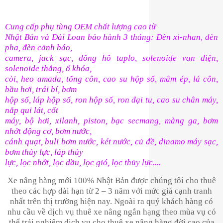
Cung cấp phụ tùng OEM chất lượng cao từ
Nhật Bản và Đài Loan bảo hành 3 tháng: Đèn xi-nhan, đèn
pha, đèn cảnh báo,
camera, jack sạc, đồng hồ taplo, solenoide van điện,
solenoide thắng, ổ khóa,
còi, heo amada, tổng côn, cao su hộp số, mâm ép, lá côn,
bầu hơi, trái bí, bơm
hộp số, láp hộp số, ron hộp số, ron đại tu, cao su chân máy,
nắp qui lát, cốt
máy, bộ hơi, xilanh, piston, bạc secmang, màng ga, bơm
nhớt động cơ, bơm nước,
cánh quạt, buli bơm nước, két nước, củ đề, dinamo máy sạc,
bơm thủy lực, láp thủy
lực, lọc nhớt, lọc dầu, lọc gió, lọc thủy lực....
Xe nâng hàng mới 100% Nhật Bản được chúng tôi cho thuê
theo các hợp dài hạn từ 2 – 3 năm với mức giá cạnh tranh
nhất trên thị trường hiện nay. Ngoài ra quý khách hàng có
nhu cầu về dịch vụ thuê xe nâng ngắn hạng theo mùa vụ có
thể trải nghiệm dịch vụ cho thuê xe nâng hàng đời cao của