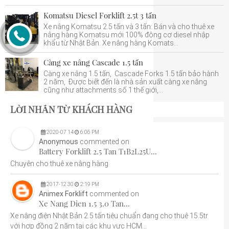
Komatsu Diesel Forklift 2.5t 3 tấn
Xe nâng Komatsu 2.5 tấn và 3 tấn: Bán và cho thuê xe
nâng hàng Komatsu mới 100% động cơ diesel nhập
khẩu từ Nhật Bản. Xe nâng hàng Komats...
Càng xe nâng Cascade 1.5 tấn
Càng xe nâng 1.5 tấn, Cascade Forks 1.5 tấn bảo hành
2 năm, Được biết đến là nhà sản xuất càng xe nâng
cũng như attachments số 1 thế giới,...
LỜI NHẮN TỪ KHÁCH HÀNG
2020
-
07
14
6:06 PM
Anonymous
commented on
Battery Forklift 2.5 Tan T1B2L25U...
Chuyên cho thuê xe nâng hàng
2017
-
12
30
2:19 PM
Animex Forklift
commented on
Xe Nang Dien 1.5 3.0 Tan...
Xe nâng điện Nhật Bản 2.5 tấn tiêu chuẩn đang cho thuê 15.5tr
với hợp đồng 2 năm tại các khu vực HCM...