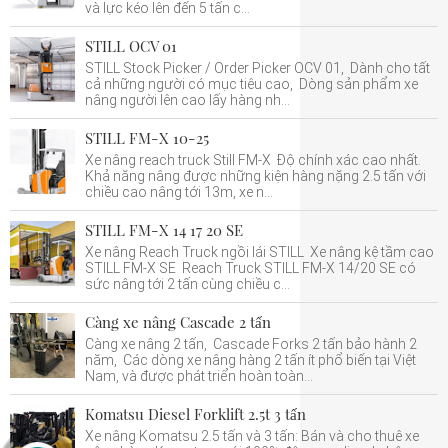
và lực kéo lên đến 5 tấn c...
STILL OCV 01
STILL Stock Picker / Order Picker OCV 01, Dành cho tất
cả những người có mục tiêu cao, Dòng sản phẩm xe
nâng người lên cao lấy hàng nh...
STILL FM-X 10-25
Xe nâng reach truck Still FM-X Độ chính xác cao nhất.
Khả năng nâng được những kiện hàng nặng 2.5 tấn với
chiều cao nâng tới 13m, xe n...
STILL FM-X 14 17 20 SE
Xe nâng Reach Truck ngồi lái STILL Xe nâng kệ tầm cao
STILL FM-X SE Reach Truck STILL FM-X 14/20 SE có
sức nâng tới 2 tấn cùng chiều c...
Càng xe nâng Cascade 2 tấn
Càng xe nâng 2 tấn, Cascade Forks 2 tấn bảo hành 2
năm, Các dòng xe nâng hàng 2 tấn ít phổ biến tại Việt
Nam, và được phát triển hoàn toàn...
Komatsu Diesel Forklift 2.5t 3 tấn
Xe nâng Komatsu 2.5 tấn và 3 tấn: Bán và cho thuê xe