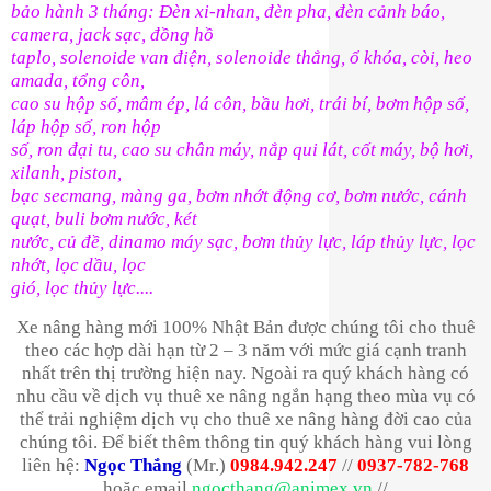
bảo hành 3 tháng: Đèn xi-nhan, đèn pha, đèn cảnh báo,
camera, jack sạc, đồng hồ
taplo, solenoide van điện, solenoide thắng, ổ khóa, còi, heo
amada, tổng côn,
cao su hộp số, mâm ép, lá côn, bầu hơi, trái bí, bơm hộp số,
láp hộp số, ron hộp
số, ron đại tu, cao su chân máy, nắp qui lát, cốt máy, bộ hơi,
xilanh, piston,
bạc secmang, màng ga, bơm nhớt động cơ, bơm nước, cánh
quạt, buli bơm nước, két
nước, củ đề, dinamo máy sạc, bơm thủy lực, láp thủy lực, lọc
nhớt, lọc dầu, lọc
gió, lọc thủy lực....
Xe nâng hàng mới 100% Nhật Bản được chúng tôi cho thuê
theo các hợp dài hạn từ 2 – 3 năm với mức giá cạnh tranh
nhất trên thị trường hiện nay. Ngoài ra quý khách hàng có
nhu cầu về dịch vụ thuê xe nâng ngắn hạng theo mùa vụ có
thể trải nghiệm dịch vụ cho thuê xe nâng hàng đời cao của
chúng tôi. Để biết thêm thông tin quý khách hàng vui lòng
liên hệ:
Ngọc Thắng
(Mr.)
0984.942.247
//
0937-782-768
hoặc email
ngocthang@animex.vn
//