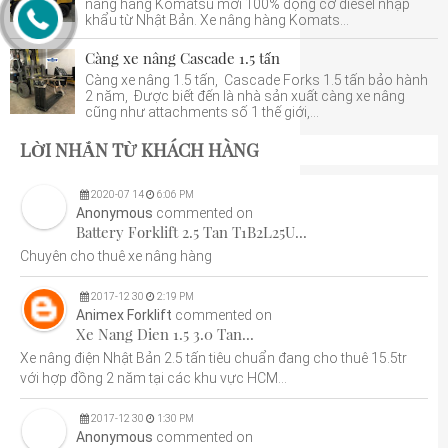
nâng hàng Komatsu mới 100% động cơ diesel nhập
khẩu từ Nhật Bản. Xe nâng hàng Komats...
Càng xe nâng Cascade 1.5 tấn
Càng xe nâng 1.5 tấn, Cascade Forks 1.5 tấn bảo hành
2 năm, Được biết đến là nhà sản xuất càng xe nâng
cũng như attachments số 1 thế giới,...
LỜI NHẮN TỪ KHÁCH HÀNG
2020
-
07
14
6:06 PM
Anonymous
commented on
Battery Forklift 2.5 Tan T1B2L25U...
Chuyên cho thuê xe nâng hàng
2017
-
12
30
2:19 PM
Animex Forklift
commented on
Xe Nang Dien 1.5 3.0 Tan...
Xe nâng điện Nhật Bản 2.5 tấn tiêu chuẩn đang cho thuê 15.5tr
với hợp đồng 2 năm tại các khu vực HCM...
2017
-
12
30
1:30 PM
Anonymous
commented on