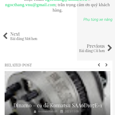
ngocthang.vnu@gmail.com
; trân trọng cảm ơn quý khách
hàng.
Phụ tùng xe nâng
Next
Bài đăng Mới hơn
Previous
Bài đăng Cũ hơn
RELATED POST
Dinamo – củ đề Komatsu SAA6D107E-1
Animex Forklift
2023/11/09