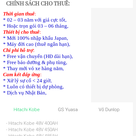
CHÍNH SÁCH CHO THUÊ:
Thời gian thuê
:
* 02 – 03 năm với giá cực tốt,
* Hoặc trọn gói 03 – 06 tháng,
Thiết bị cho thuê
:
* Mới 100% nhập khẩu Japan,
* Máy đời cao (thuê ngắn hạn),
Chi phí hỗ trợ
:
* Free vận chuyển (HĐ dài hạn),
* Free bảo dưỡng & phụ tùng,
* Thay mới vỏ xe hàng năm,
Cam kết đáp ứng
:
* Xử lý sự cố < 24 giờ,
* Luôn có thiết bị dự phòng,
* Dịch vụ Nhật Bản,
Hitachi Kobe
GS Yuasa
Vỏ Dunlop
- Hitachi Kobe 48V 400AH
- Hitachi Kobe 48V 450AH
- Hitachi Kobe 48V 485AH