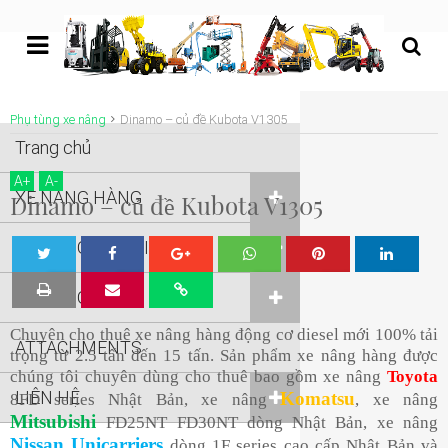
undefined
Phụ tùng xe nâng
Dinamo – củ đề Kubota V1305
Trang chủ
A
+
A
-
XE NÂNG HÀNG
Dinamo – củ đề Kubota V1305
XE NÂNG NGƯỜI
Tw
Sha
Sha
Sha
Sha
XE NÂNG KHÁC
eet
re
re
re
re
Chuyên cho thuê xe nâng hàng động cơ diesel mới 100% tải
ATTACHMENTS
trọng từ 2.5 tấn đến 15 tấn. Sản phẩm xe nâng hàng được
chúng tôi chuyên dùng cho thuê bao gồm xe nâng
Toyota
LIÊN HỆ
Komatsu
8FD series Nhật Bản, xe nâng
, xe nâng
Mitsubishi
FD25NT FD30NT dòng Nhật Bản, xe nâng
Nissan Unicarriers
dòng 1F series cao cấp Nhật Bản và