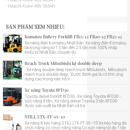
- Hitachi Kobe 48V 565AH
SẢN PHẨM XEM NHIỀU:
Komatsu Battery Forklift FB15-12 FB20-12 FB25-12
Xe nâng điện Komatsu Nhật Bản: Xe nâng điện Komatsu
tải trọng nâng từ 1.5 tấn đến 2.5 tấn mới 100% nhập
khẩu từ Nhật Bản chuyên dù...
Reach Truck Mitsubishi kệ double deep
Xe nâng double deep reach truck Mitsubishi, Mitsubishi
reach truck double deep, Được đánh giá là có tính ứng
dụng cao trong việc hỗ tr...
Xe nâng Toyota 8FD30
Toyota diesel forklift 8FD30, Xe nâng Toyota 8FD30 -
sức nâng 3 tấn, Xe nâng diesel Toyota 3 tấn 8FD30
được sản xuất tại Nhật Bản và tra...
STILL LTX-FF 05–10
Xe nâng & kéo hàng STILL LTX-FF 05–10 Xe kéo hàng đa
chức năng có chức năng nâng Có sức nâng tối đa 1 tấn