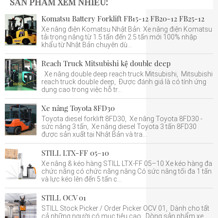
SẢN PHẨM XEM NHIỀU:
Komatsu Battery Forklift FB15-12 FB20-12 FB25-12
Xe nâng điện Komatsu Nhật Bản: Xe nâng điện Komatsu
tải trọng nâng từ 1.5 tấn đến 2.5 tấn mới 100% nhập
khẩu từ Nhật Bản chuyên dù...
Reach Truck Mitsubishi kệ double deep
Xe nâng double deep reach truck Mitsubishi, Mitsubishi
reach truck double deep, Được đánh giá là có tính ứng
dụng cao trong việc hỗ tr...
Xe nâng Toyota 8FD30
Toyota diesel forklift 8FD30, Xe nâng Toyota 8FD30 -
sức nâng 3 tấn, Xe nâng diesel Toyota 3 tấn 8FD30
được sản xuất tại Nhật Bản và tra...
STILL LTX-FF 05–10
Xe nâng & kéo hàng STILL LTX-FF 05–10 Xe kéo hàng đa
chức năng có chức năng nâng Có sức nâng tối đa 1 tấn
và lực kéo lên đến 5 tấn c...
STILL OCV 01
STILL Stock Picker / Order Picker OCV 01, Dành cho tất
cả những người có mục tiêu cao, Dòng sản phẩm xe