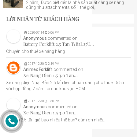
2 năm, Được biết đến là nhà sản xuất càng xe nâng
cũng như attachments số 1 thế giới,...
LỜI NHẮN TỪ KHÁCH HÀNG
2020
-
07
14
6:06 PM
Anonymous
commented on
Battery Forklift 2.5 Tan T1B2L25U...
Chuyên cho thuê xe nâng hàng
2017
-
12
30
2:19 PM
Animex Forklift
commented on
Xe Nang Dien 1.5 3.0 Tan...
Xe nâng điện Nhật Bản 2.5 tấn tiêu chuẩn đang cho thuê 15.5tr
với hợp đồng 2 năm tại các khu vực HCM...
2017
-
12
30
1:30 PM
Anonymous
commented on
Xe Nang Dien 1.5 3.0 Tan...
Xe điện 2.5 tấn giá bao nhiêu thế bạn? cảm ơn nhiều.