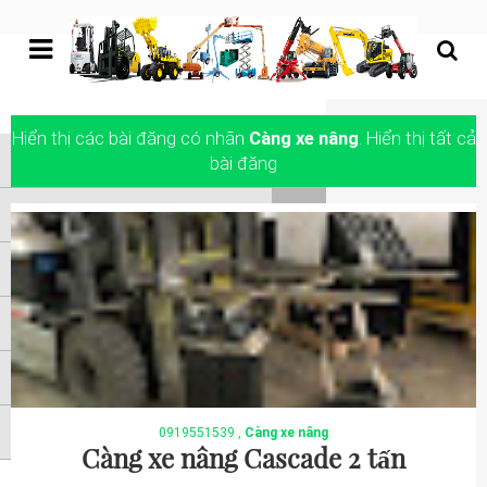
undefined
Hiển thị các bài đăng có nhãn
Càng xe nâng
.
Hiển thị tất cả
Trang chủ
bài đăng
XE NÂNG HÀNG
XE NÂNG NGƯỜI
XE NÂNG KHÁC
ATTACHMENTS
LIÊN HỆ
0919551539
,
Càng xe nâng
Càng xe nâng Cascade 2 tấn