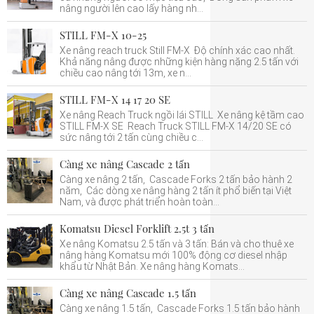
nâng người lên cao lấy hàng nh...
STILL FM-X 10-25
Xe nâng reach truck Still FM-X Độ chính xác cao nhất.
Khả năng nâng được những kiện hàng nặng 2.5 tấn với
chiều cao nâng tới 13m, xe n...
STILL FM-X 14 17 20 SE
Xe nâng Reach Truck ngồi lái STILL Xe nâng kệ tầm cao
STILL FM-X SE Reach Truck STILL FM-X 14/20 SE có
sức nâng tới 2 tấn cùng chiều c...
Càng xe nâng Cascade 2 tấn
Càng xe nâng 2 tấn, Cascade Forks 2 tấn bảo hành 2
năm, Các dòng xe nâng hàng 2 tấn ít phổ biến tại Việt
Nam, và được phát triển hoàn toàn...
Komatsu Diesel Forklift 2.5t 3 tấn
Xe nâng Komatsu 2.5 tấn và 3 tấn: Bán và cho thuê xe
nâng hàng Komatsu mới 100% động cơ diesel nhập
khẩu từ Nhật Bản. Xe nâng hàng Komats...
Càng xe nâng Cascade 1.5 tấn
Càng xe nâng 1.5 tấn, Cascade Forks 1.5 tấn bảo hành