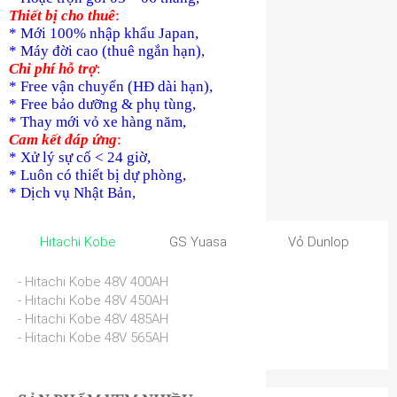
Thiết bị cho thuê
:
* Mới 100% nhập khẩu Japan,
* Máy đời cao (thuê ngắn hạn),
Chi phí hỗ trợ
:
* Free vận chuyển (HĐ dài hạn),
* Free bảo dưỡng & phụ tùng,
* Thay mới vỏ xe hàng năm,
Cam kết đáp ứng
:
* Xử lý sự cố < 24 giờ,
* Luôn có thiết bị dự phòng,
* Dịch vụ Nhật Bản,
Hitachi Kobe
GS Yuasa
Vỏ Dunlop
- Hitachi Kobe 48V 400AH
- Hitachi Kobe 48V 450AH
- Hitachi Kobe 48V 485AH
- Hitachi Kobe 48V 565AH