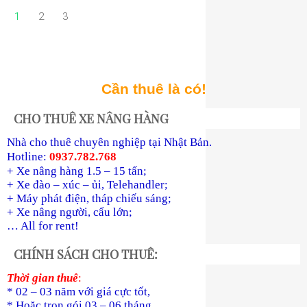
1
2
3
Cần thuê là có!
CHO THUÊ XE NÂNG HÀNG
Nhà cho thuê chuyên nghiệp tại Nhật Bản.
Hotline:
0937.782.768
+ Xe nâng hàng 1.5 – 15 tấn;
+ Xe đào – xúc – ủi, Telehandler;
+ Máy phát điện, tháp chiếu sáng;
+ Xe nâng người, cẩu lớn;
… All for rent!
CHÍNH SÁCH CHO THUÊ:
Thời gian thuê
:
* 02 – 03 năm với giá cực tốt,
* Hoặc trọn gói 03 – 06 tháng,