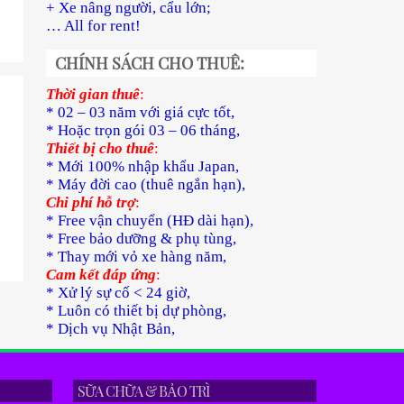
+ Xe nâng người, cẩu lớn;
… All for rent!
CHÍNH SÁCH CHO THUÊ:
Thời gian thuê
:
* 02 – 03 năm với giá cực tốt,
* Hoặc trọn gói 03 – 06 tháng,
Thiết bị cho thuê
:
* Mới 100% nhập khẩu Japan,
* Máy đời cao (thuê ngắn hạn),
Chi phí hỗ trợ
:
* Free vận chuyển (HĐ dài hạn),
* Free bảo dưỡng & phụ tùng,
* Thay mới vỏ xe hàng năm,
Cam kết đáp ứng
:
* Xử lý sự cố < 24 giờ,
* Luôn có thiết bị dự phòng,
* Dịch vụ Nhật Bản,
Hitachi Kobe
GS Yuasa
Vỏ Dunlop
SỮA CHỮA & BẢO TRÌ