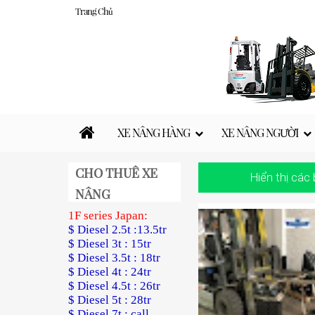
Trang Chủ
XE NÂNG HÀNG
XE NÂNG NGƯỜI
CHO THUÊ XE
Hiển thị các
NÂNG
1F series Japan:
$ Diesel 2.5t :13.5tr
$ Diesel 3t : 15tr
$ Diesel 3.5t : 18tr
$ Diesel 4t : 24tr
$ Diesel 4.5t : 26tr
$ Diesel 5t : 28tr
$ Diesel 7t : call