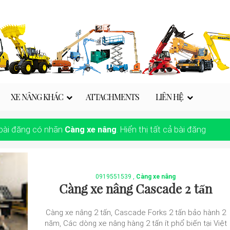
XE NÂNG KHÁC
ATTACHMENTS
LIÊN HỆ
 bài đăng có nhãn
Càng xe nâng
.
Hiển thị tất cả bài đăng
0919551539
,
Càng xe nâng
Càng xe nâng Cascade 2 tấn
Càng xe nâng 2 tấn, Cascade Forks 2 tấn bảo hành 2
năm, Các dòng xe nâng hàng 2 tấn ít phổ biến tại Việt