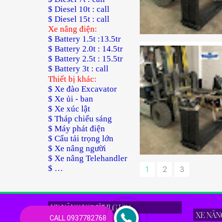
$ Diesel 10t : call
$ Diesel 15t : call
Xe nâng điện:
$ Battery 1.5t :13.5tr
$ Battery 2.0t : 14.5tr
$ Battery 2.5t : 15.5tr
$ Battery 3t : call
Thiết bị khác:
$ Xe đào Excavator
$ Xe ủi - ban
$ Xe xúc lật
$ Tháp chiếu sáng
$ Máy phát điện
$ Cẩu tải trọng lớn
$ Xe nâng người
$ Xe nâng Telehandler
$ …
1
2
3
XE NÂNG NGƯỜI JLG USA
XE NÂN
CALL 0937782768