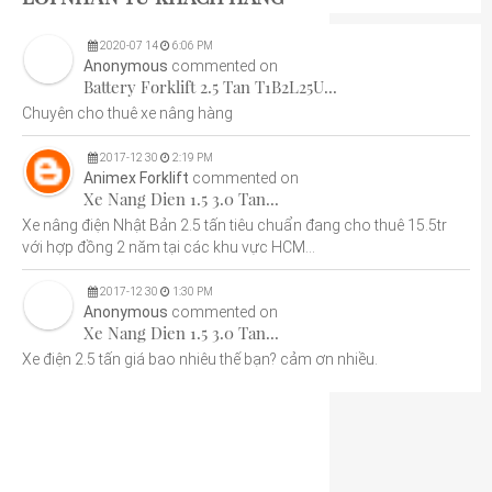
2020
-
07
14
6:06 PM
Anonymous
commented on
Battery Forklift 2.5 Tan T1B2L25U...
Chuyên cho thuê xe nâng hàng
2017
-
12
30
2:19 PM
Animex Forklift
commented on
Xe Nang Dien 1.5 3.0 Tan...
Xe nâng điện Nhật Bản 2.5 tấn tiêu chuẩn đang cho thuê 15.5tr
với hợp đồng 2 năm tại các khu vực HCM...
2017
-
12
30
1:30 PM
Anonymous
commented on
Xe Nang Dien 1.5 3.0 Tan...
Xe điện 2.5 tấn giá bao nhiêu thế bạn? cảm ơn nhiều.