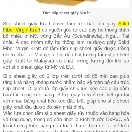
Tấm slip sheet giấy Kraft
Slip sheet giấy Kraft được làm từ chất liệu giấy
Solid
Fiber Virgin Kraft
có nguồn gốc từ các cây họ thông phân
bố nhiều ở Mỹ, vùng Bắc Âu (Scandinavia), Nga… Tại
châu Á các nhóm cây họ thông làm ra được giấy Solid
Fiber Virgin Kraft để làm tấm slip sheet giấy được trồng
nhiều nhất tại Malaysia. Do đó chất lượng tấm slip sheet
giấy Kraft từ Malaysia có chất lượng tương đối khi so
với slip sheet giấy từ Mỹ và EU.
Slip sheet giấy có 2 lớp trên dưới có độ mịn cao giúp
tăng khả năng kháng nước nhằm bảo vệ toàn bộ cấu trúc
slip sheet. Ở giữa là lớp giấy chịu lực kéo cao giúp đảm
bảo tải trọng kéo hàng. 3 lớp giấy trên được kết gín lại
với nhau bằng chất liệu keo đặc biệt giúp cho slip sheet
giấy kraft đạt được độ bền nhất định.
Việc lựa chọn tấm slip sheet giấy tùy thuộc vào hàng hóa
và ứng dụng, trong đó cần nhất là kích thước DxRxC và
khối lượng kiện hàng cần load. Lựa chọn số tai để kéo
hàng tùy thuộc vào cách thức đóng hàng trong container