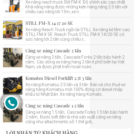
Xe nâng reach truck Still FM-X Độ chính xác cao nhất.
Khả năng nâng được những kiện hàng nặng 2.5 tấn với
chiều cao nâng tới 13m, xe n...
STILL FM-X 14 17 20 SE
Xe nâng Reach Truck ngồi lái STILL Xe nâng kệ tầm cao
STILL FM-X SE Reach Truck STILL FM-X 14/20 SE có
sức nâng tới 2 tấn cùng chiều c...
Càng xe nâng Cascade 2 tấn
Càng xe nâng 2 tấn, Cascade Forks 2 tấn bảo hành 2
năm, Các dòng xe nâng hàng 2 tấn ít phổ biến tại Việt
Nam, và được phát triển hoàn toàn...
Komatsu Diesel Forklift 2.5t 3 tấn
Xe nâng Komatsu 2.5 tấn và 3 tấn: Bán và cho thuê xe
nâng hàng Komatsu mới 100% động cơ diesel nhập
khẩu từ Nhật Bản. Xe nâng hàng Komats...
Càng xe nâng Cascade 1.5 tấn
Càng xe nâng 1.5 tấn, Cascade Forks 1.5 tấn bảo hành
2 năm, Được biết đến là nhà sản xuất càng xe nâng
cũng như attachments số 1 thế giới,...
LỜI NHẮN TỪ KHÁCH HÀNG