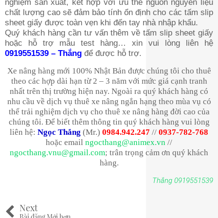
nghiệm sản xuất, kết hợp với ưu thế nguồn nguyên liệu
chất lượng cao sẽ đảm bảo tính ổn định cho các tấm slip
sheet giấy được toàn vẹn khi đến tay nhà nhập khẩu.
Quý khách hàng cần tư vấn thêm về tấm slip sheet giấy
hoặc hỗ trợ mẫu test hàng… xin vui lòng liên hệ
0919551539 – Thắng
để được hỗ trợ.
Xe nâng hàng mới 100% Nhật Bản được chúng tôi cho thuê
theo các hợp dài hạn từ 2 – 3 năm với mức giá cạnh tranh
nhất trên thị trường hiện nay. Ngoài ra quý khách hàng có
nhu cầu về dịch vụ thuê xe nâng ngắn hạng theo mùa vụ có
thể trải nghiệm dịch vụ cho thuê xe nâng hàng đời cao của
chúng tôi. Để biết thêm thông tin quý khách hàng vui lòng
liên hệ:
Ngọc Thắng
(Mr.)
0984.942.247
//
0937-782-768
hoặc email
ngocthang@animex.vn
//
ngocthang.vnu@gmail.com
; trân trọng cảm ơn quý khách
hàng.
Thắng 0919551539
Next
Bài đăng Mới hơn