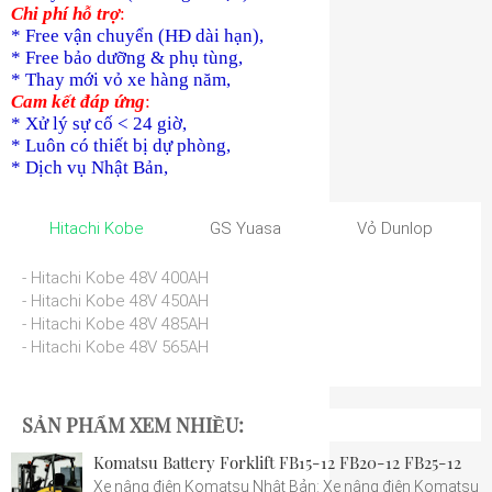
Chi phí hỗ trợ
:
* Free vận chuyển (HĐ dài hạn),
* Free bảo dưỡng & phụ tùng,
* Thay mới vỏ xe hàng năm,
Cam kết đáp ứng
:
* Xử lý sự cố < 24 giờ,
* Luôn có thiết bị dự phòng,
* Dịch vụ Nhật Bản,
Hitachi Kobe
GS Yuasa
Vỏ Dunlop
- Hitachi Kobe 48V 400AH
- Hitachi Kobe 48V 450AH
- Hitachi Kobe 48V 485AH
- Hitachi Kobe 48V 565AH
SẢN PHẨM XEM NHIỀU:
Komatsu Battery Forklift FB15-12 FB20-12 FB25-12
Xe nâng điện Komatsu Nhật Bản: Xe nâng điện Komatsu