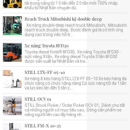
tải trọng nâng từ 1.5 tấn đến 2.5 tấn mới 100% nhập
khẩu từ Nhật Bản chuyên dù...
Reach Truck Mitsubishi kệ double deep
Xe nâng double deep reach truck Mitsubishi, Mitsubishi
reach truck double deep, Được đánh giá là có tính ứng
dụng cao trong việc hỗ tr...
Xe nâng Toyota 8FD30
Toyota diesel forklift 8FD30, Xe nâng Toyota 8FD30 -
sức nâng 3 tấn, Xe nâng diesel Toyota 3 tấn 8FD30
được sản xuất tại Nhật Bản và tra...
STILL LTX-FF 05–10
Xe nâng & kéo hàng STILL LTX-FF 05–10 Xe kéo hàng đa
chức năng có chức năng nâng Có sức nâng tối đa 1 tấn
và lực kéo lên đến 5 tấn c...
STILL OCV 01
STILL Stock Picker / Order Picker OCV 01, Dành cho tất
cả những người có mục tiêu cao, Dòng sản phẩm xe
nâng người lên cao lấy hàng nh...
STILL FM-X 10-25