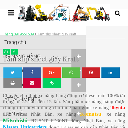
undefined
Thắng 0919551539
Tấm slip sheet giấy Kraft
Trang chủ
A
+
A
-
XE NÂNG HÀNG
Tấm slip sheet giấy Kraft
XE NÂNG NGƯỜI
Tw
Sha
Sha
Sha
Sha
XE NÂNG KHÁC
eet
re
re
re
re
Chuyên cho thuê xe nâng hàng động cơ diesel mới 100% tải
ATTACHMENTS
trọng từ 2.5 tấn đến 15 tấn. Sản phẩm xe nâng hàng được
chúng tôi chuyên dùng cho thuê bao gồm xe nâng
Toyota
LIÊN HỆ
Komatsu
8FD series Nhật Bản, xe nâng
, xe nâng
Mitsubishi
FD25NT FD30NT dòng Nhật Bản, xe nâng
Nissan Unicarriers
dòng 1F series cao cấp Nhật Bản và