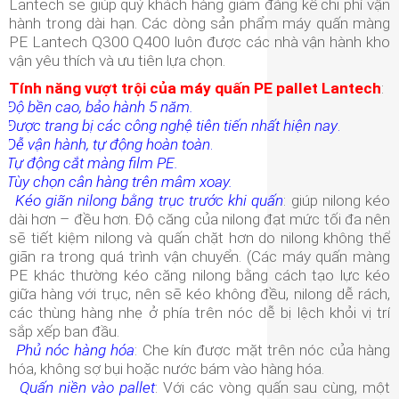
Lantech sẽ giúp quý khách hàng giảm đáng kể chi phí vận
hành trong dài hạn. Các dòng sản phẩm máy quấn màng
PE Lantech Q300 Q400 luôn được các nhà vận hành kho
vận yêu thích và ưu tiên lựa chọn.
Tính năng vượt trội của máy quấn PE pallet Lantech
:
Độ bền cao, bảo hành 5 năm.
Được trang bị các công nghệ tiên tiến nhất hiện nay
.
Dễ vận hành, tự động hoàn toàn
.
Tự động cắt màng film PE.
Tùy chọn cân hàng trên mâm xoay.
Kéo giãn nilong bằng trục trước khi quấn
: giúp nilong kéo
dài hơn – đều hơn. Độ căng của nilong đạt mức tối đa nên
sẽ tiết kiệm nilong và quấn chặt hơn do nilong không thể
giãn ra trong quá trình vận chuyển. (Các máy quấn màng
PE khác thường kéo căng nilong bằng cách tạo lực kéo
giữa hàng với trục, nên sẽ kéo không đều, nilong dễ rách,
các thùng hàng nhẹ ở phía trên nóc dễ bị lệch khỏi vị trí
sắp xếp ban đầu.
Phủ nóc hàng hóa
: Che kín được mặt trên nóc của hàng
hóa, không sợ bụi hoặc nước bám vào hàng hóa.
Quấn niền vào pallet
: Với các vòng quấn sau cùng, một