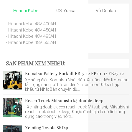
Hitachi Kobe
GS Yuasa
Vỏ Dunlop
- Hitachi Kobe 48V 400AH
- Hitachi Kobe 48V 450AH
- Hitachi Kobe 48V 485AH
- Hitachi Kobe 48V 565AH
SẢN PHẨM XEM NHIỀU:
Komatsu Battery Forklift FB15-12 FB20-12 FB25-12
Xe nâng điện Komatsu Nhật Bản: Xe nâng điện Komatsu
tải trọng nâng từ 1.5 tấn đến 2.5 tấn mới 100% nhập
khẩu từ Nhật Bản chuyên dù...
Reach Truck Mitsubishi kệ double deep
Xe nâng double deep reach truck Mitsubishi, Mitsubishi
reach truck double deep, Được đánh giá là có tính ứng
dụng cao trong việc hỗ tr...
Xe nâng Toyota 8FD30