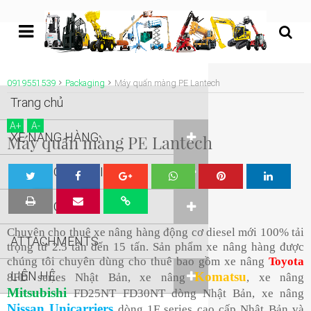
undefined
0919551539
Packaging
Máy quấn màng PE Lantech
Trang chủ
A
+
A
-
XE NÂNG HÀNG
Máy quấn màng PE Lantech
XE NÂNG NGƯỜI
Tw
Sha
Sha
Sha
Sha
XE NÂNG KHÁC
eet
re
re
re
re
Chuyên cho thuê xe nâng hàng động cơ diesel mới 100% tải
ATTACHMENTS
trọng từ 2.5 tấn đến 15 tấn. Sản phẩm xe nâng hàng được
chúng tôi chuyên dùng cho thuê bao gồm xe nâng
Toyota
LIÊN HỆ
Komatsu
8FD series Nhật Bản, xe nâng
, xe nâng
Mitsubishi
FD25NT FD30NT dòng Nhật Bản, xe nâng
Nissan Unicarriers
dòng 1F series cao cấp Nhật Bản và