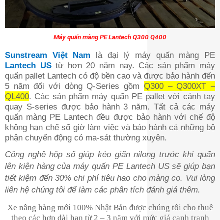
Máy quấn màng PE Lantech Q300 Q400
Sunstream Việt Nam
là đại lý máy quấn màng PE
Lantech US
từ hơn 20 năm nay. Các sản phẩm máy
quấn pallet Lantech có độ bền cao và được bảo hành đến
5 năm đối với dòng Q-Series gồm
Q300 – Q300XT –
QL400
. Các sản phẩm máy quấn PE pallet với cánh tay
quay S-series được bảo hành 3 năm. Tất cả các máy
quấn màng PE Lantech đều được bảo hành với chế độ
không hạn chế số giờ làm việc và bảo hành cả những bộ
phận chuyển động có ma-sát thường xuyên.
Công nghệ hộp số giúp kéo giãn nilong trước khi quấn
lên kiện hàng của máy quấn PE Lantech US sẽ giúp bạn
tiết kiệm đến 30% chi phí tiêu hao cho màng co. Vui lòng
liên hệ chúng tôi để làm các phân tích đánh giá thêm.
Xe nâng hàng mới 100% Nhật Bản được chúng tôi cho thuê
theo các hợp dài hạn từ 2 – 3 năm với mức giá cạnh tranh