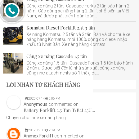
Càng xe nâng 2 tấn, Cascade Forks 2 tấn bảo hành 2
năm, Các dòng xe nâng hàng 2 tấn ít phổ biến tại Việt
Nam, và được phát triển hoàn toàn...
Komatsu Diesel Forklift 2.5t 3 tấn
Xe nâng Komatsu 2.5 tấn và 3 tấn: Bán và cho thuê xe
nâng hàng Komatsu mới 100% động cơ diesel nhập
khẩu từ Nhật Bản. Xe nâng hàng Komats...
Càng xe nâng Cascade 1.5 tấn
Càng xe nâng 1.5 tấn, Cascade Forks 1.5 tấn bảo hành
2 năm, Được biết đến là nhà sản xuất càng xe nâng
cũng như attachments số 1 thế giới,...
LỜI NHẮN TỪ KHÁCH HÀNG
2020
-
07
14
6:06 PM
Anonymous
commented on
Battery Forklift 2.5 Tan T1B2L25U...
Chuyên cho thuê xe nâng hàng
2017
-
12
30
2:19 PM
Animex Forklift
commented on