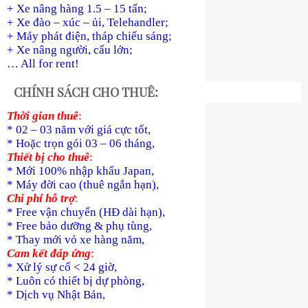
+ Xe nâng hàng 1.5 – 15 tấn;
+ Xe đào – xúc – ủi, Telehandler;
+ Máy phát điện, tháp chiếu sáng;
+ Xe nâng người, cẩu lớn;
… All for rent!
CHÍNH SÁCH CHO THUÊ:
Thời gian thuê
:
* 02 – 03 năm với giá cực tốt,
* Hoặc trọn gói 03 – 06 tháng,
Thiết bị cho thuê
:
* Mới 100% nhập khẩu Japan,
* Máy đời cao (thuê ngắn hạn),
Chi phí hỗ trợ
:
* Free vận chuyển (HĐ dài hạn),
* Free bảo dưỡng & phụ tùng,
* Thay mới vỏ xe hàng năm,
Cam kết đáp ứng
:
* Xử lý sự cố < 24 giờ,
* Luôn có thiết bị dự phòng,
* Dịch vụ Nhật Bản,