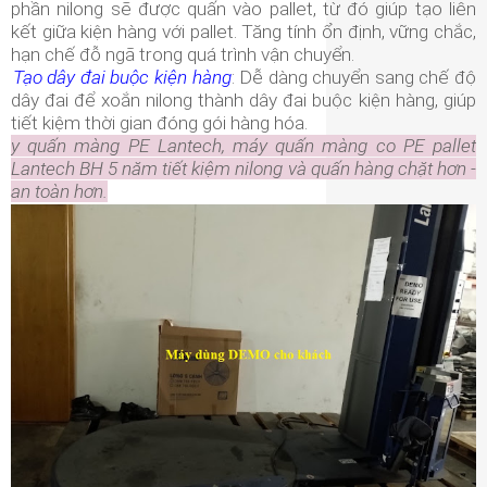
phần nilong sẽ được quấn vào pallet, từ đó giúp tạo liên
kết giữa kiện hàng với pallet. Tăng tính ổn định, vững chắc,
hạn chế đỗ ngã trong quá trình vận chuyển.
Tạo dây đai buộc kiện hàng
: Dễ dàng chuyển sang chế độ
dây đai để xoắn nilong thành dây đai buộc kiện hàng, giúp
tiết kiệm thời gian đóng gói hàng hóa.
áy quấn màng PE Lantech, máy quấn màng co PE pallet
Lantech BH 5 năm tiết kiệm nilong và quấn hàng chặt hơn -
an toàn hơn.