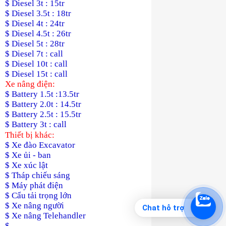
$ Diesel 3t : 15tr
$ Diesel 3.5t : 18tr
$ Diesel 4t : 24tr
$ Diesel 4.5t : 26tr
$ Diesel 5t : 28tr
$ Diesel 7t : call
$ Diesel 10t : call
$ Diesel 15t : call
Xe nâng điện:
$ Battery 1.5t :13.5tr
$ Battery 2.0t : 14.5tr
$ Battery 2.5t : 15.5tr
$ Battery 3t : call
Thiết bị khác:
$ Xe đào Excavator
$ Xe ủi - ban
$ Xe xúc lật
$ Tháp chiếu sáng
$ Máy phát điện
$ Cẩu tải trọng lớn
$ Xe nâng người
Chat hỗ trợ
$ Xe nâng Telehandler
$ …