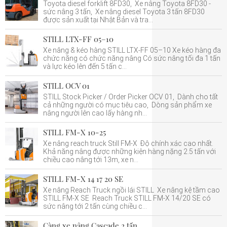
Toyota diesel forklift 8FD30, Xe nâng Toyota 8FD30 -
sức nâng 3 tấn, Xe nâng diesel Toyota 3 tấn 8FD30
được sản xuất tại Nhật Bản và tra...
STILL LTX-FF 05–10
Xe nâng & kéo hàng STILL LTX-FF 05–10 Xe kéo hàng đa
chức năng có chức năng nâng Có sức nâng tối đa 1 tấn
và lực kéo lên đến 5 tấn c...
STILL OCV 01
STILL Stock Picker / Order Picker OCV 01, Dành cho tất
cả những người có mục tiêu cao, Dòng sản phẩm xe
nâng người lên cao lấy hàng nh...
STILL FM-X 10-25
Xe nâng reach truck Still FM-X Độ chính xác cao nhất.
Khả năng nâng được những kiện hàng nặng 2.5 tấn với
chiều cao nâng tới 13m, xe n...
STILL FM-X 14 17 20 SE
Xe nâng Reach Truck ngồi lái STILL Xe nâng kệ tầm cao
STILL FM-X SE Reach Truck STILL FM-X 14/20 SE có
sức nâng tới 2 tấn cùng chiều c...
Càng xe nâng Cascade 2 tấn