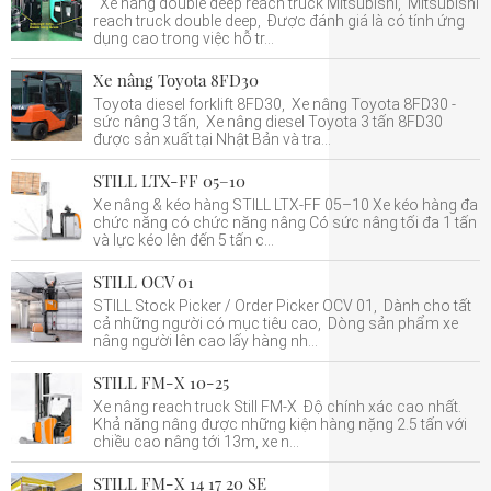
Xe nâng double deep reach truck Mitsubishi, Mitsubishi
reach truck double deep, Được đánh giá là có tính ứng
dụng cao trong việc hỗ tr...
Xe nâng Toyota 8FD30
Toyota diesel forklift 8FD30, Xe nâng Toyota 8FD30 -
sức nâng 3 tấn, Xe nâng diesel Toyota 3 tấn 8FD30
được sản xuất tại Nhật Bản và tra...
STILL LTX-FF 05–10
Xe nâng & kéo hàng STILL LTX-FF 05–10 Xe kéo hàng đa
chức năng có chức năng nâng Có sức nâng tối đa 1 tấn
và lực kéo lên đến 5 tấn c...
STILL OCV 01
STILL Stock Picker / Order Picker OCV 01, Dành cho tất
cả những người có mục tiêu cao, Dòng sản phẩm xe
nâng người lên cao lấy hàng nh...
STILL FM-X 10-25
Xe nâng reach truck Still FM-X Độ chính xác cao nhất.
Khả năng nâng được những kiện hàng nặng 2.5 tấn với
chiều cao nâng tới 13m, xe n...
STILL FM-X 14 17 20 SE