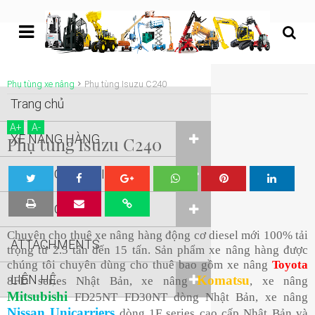
undefined
Phụ tùng xe nâng
Phụ tùng Isuzu C240
Trang chủ
A
+
A
-
XE NÂNG HÀNG
Phụ tùng Isuzu C240
XE NÂNG NGƯỜI
Tw
Sha
Sha
Sha
Sha
XE NÂNG KHÁC
eet
re
re
re
re
Chuyên cho thuê xe nâng hàng động cơ diesel mới 100% tải
ATTACHMENTS
trọng từ 2.5 tấn đến 15 tấn. Sản phẩm xe nâng hàng được
chúng tôi chuyên dùng cho thuê bao gồm xe nâng
Toyota
LIÊN HỆ
Komatsu
8FD series Nhật Bản, xe nâng
, xe nâng
Mitsubishi
FD25NT FD30NT dòng Nhật Bản, xe nâng
Nissan Unicarriers
dòng 1F series cao cấp Nhật Bản và