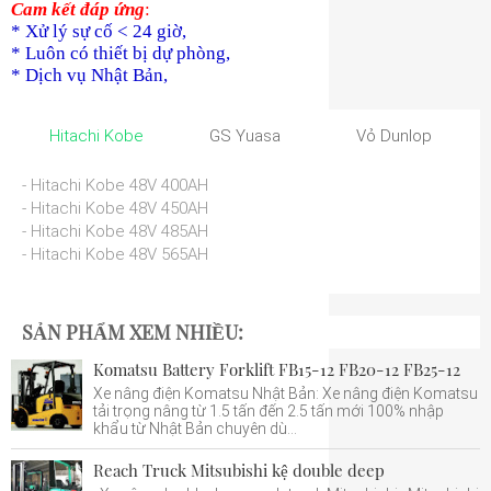
Cam kết đáp ứng
:
* Xử lý sự cố < 24 giờ,
* Luôn có thiết bị dự phòng,
* Dịch vụ Nhật Bản,
Hitachi Kobe
GS Yuasa
Vỏ Dunlop
- Hitachi Kobe 48V 400AH
- Hitachi Kobe 48V 450AH
- Hitachi Kobe 48V 485AH
- Hitachi Kobe 48V 565AH
SẢN PHẨM XEM NHIỀU:
Komatsu Battery Forklift FB15-12 FB20-12 FB25-12
Xe nâng điện Komatsu Nhật Bản: Xe nâng điện Komatsu
tải trọng nâng từ 1.5 tấn đến 2.5 tấn mới 100% nhập
khẩu từ Nhật Bản chuyên dù...
Reach Truck Mitsubishi kệ double deep