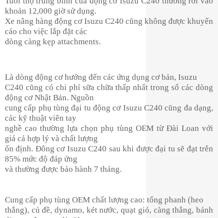
Tuổi thọ trung bình của động cơ Isuzu C240 thường rơi vào
khoản 12,000 giờ sử dụng.
Xe nâng hàng động cơ Isuzu C240 cũng không được khuyến
cáo cho việc lắp đặt các
dòng càng kẹp attachments.
Là dòng động cơ hướng đến các ứng dụng cơ bản, Isuzu
C240 cũng có chi phí sữa chữa thấp nhất trong số các dòng
động cơ Nhật Bản. Nguồn
cung cấp phụ tùng đại tu động cơ Isuzu C240 cũng đa dạng,
các kỹ thuật viên tay
nghề cao thường lựa chọn phụ tùng OEM từ Đài Loan với
giá cả hợp lý và chất lượng
ổn định. Đông cơ Isuzu C240 sau khi được đại tu sẽ đạt trên
85% mức độ đáp ứng
và thường được bảo hành 7 tháng.
Cung cấp phụ tùng OEM chất lượng cao: tổng phanh (heo
thắng), củ đề, dynamo, két nước, quạt gió, càng thắng, bánh