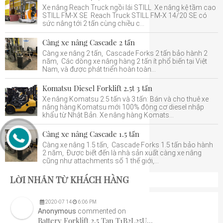
Xe nâng Reach Truck ngồi lái STILL Xe nâng kệ tầm cao
STILL FM-X SE Reach Truck STILL FM-X 14/20 SE có
sức nâng tới 2 tấn cùng chiều c...
Càng xe nâng Cascade 2 tấn
Càng xe nâng 2 tấn, Cascade Forks 2 tấn bảo hành 2
năm, Các dòng xe nâng hàng 2 tấn ít phổ biến tại Việt
Nam, và được phát triển hoàn toàn...
Komatsu Diesel Forklift 2.5t 3 tấn
Xe nâng Komatsu 2.5 tấn và 3 tấn: Bán và cho thuê xe
nâng hàng Komatsu mới 100% động cơ diesel nhập
khẩu từ Nhật Bản. Xe nâng hàng Komats...
Càng xe nâng Cascade 1.5 tấn
Càng xe nâng 1.5 tấn, Cascade Forks 1.5 tấn bảo hành
2 năm, Được biết đến là nhà sản xuất càng xe nâng
cũng như attachments số 1 thế giới,...
LỜI NHẮN TỪ KHÁCH HÀNG
2020
-
07
14
6:06 PM
Anonymous
commented on
Battery Forklift 2.5 Tan T1B2L25U...