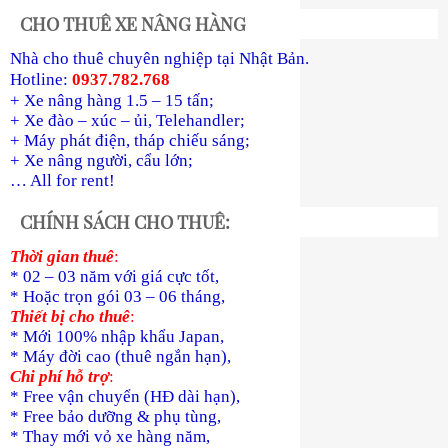
CHO THUÊ XE NÂNG HÀNG
Nhà cho thuê chuyên nghiệp tại Nhật Bản.
Hotline:
0937.782.768
+ Xe nâng hàng 1.5 – 15 tấn;
+ Xe đào – xúc – ủi, Telehandler;
+ Máy phát điện, tháp chiếu sáng;
+ Xe nâng người, cẩu lớn;
… All for rent!
CHÍNH SÁCH CHO THUÊ:
Thời gian thuê
:
* 02 – 03 năm với giá cực tốt,
* Hoặc trọn gói 03 – 06 tháng,
Thiết bị cho thuê
:
* Mới 100% nhập khẩu Japan,
* Máy đời cao (thuê ngắn hạn),
Chi phí hỗ trợ
:
* Free vận chuyển (HĐ dài hạn),
* Free bảo dưỡng & phụ tùng,
* Thay mới vỏ xe hàng năm,