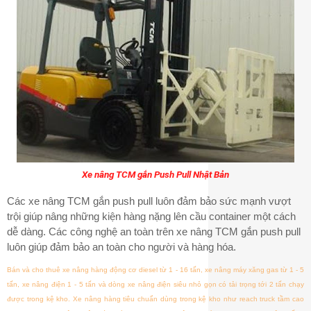
Xe nâng TCM gắn Push Pull Nhật Bản
Các xe nâng TCM gắn push pull luôn đảm bảo sức mạnh vượt
trội giúp nâng những kiện hàng nặng lên cầu container một cách
dễ dàng. Các công nghệ an toàn trên xe nâng TCM gắn push pull
luôn giúp đảm bảo an toàn cho người và hàng hóa.
Bán và cho thuê xe nâng hàng động cơ diesel từ 1 - 16 tấn, xe nâng máy xăng gas từ 1 - 5
tấn, xe nâng điện 1 - 5 tấn và dòng xe nâng điện siêu nhỏ gọn có tải trọng tới 2 tấn chạy
được trong kệ kho. Xe nâng hàng tiêu chuẩn dùng trong kệ kho như reach truck tầm cao