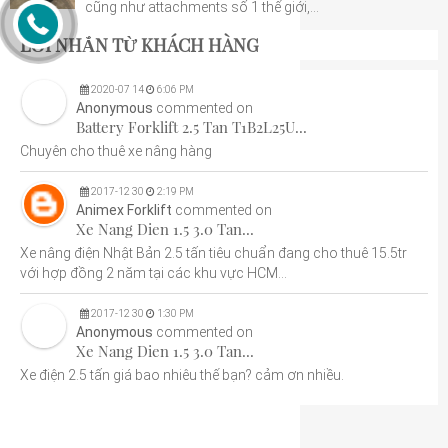
cũng như attachments số 1 thế giới,...
LỜI NHẮN TỪ KHÁCH HÀNG
2020
-
07
14
6:06 PM
Anonymous
commented on
Battery Forklift 2.5 Tan T1B2L25U...
Chuyên cho thuê xe nâng hàng
2017
-
12
30
2:19 PM
Animex Forklift
commented on
Xe Nang Dien 1.5 3.0 Tan...
Xe nâng điện Nhật Bản 2.5 tấn tiêu chuẩn đang cho thuê 15.5tr
với hợp đồng 2 năm tại các khu vực HCM...
2017
-
12
30
1:30 PM
Anonymous
commented on
Xe Nang Dien 1.5 3.0 Tan...
Xe điện 2.5 tấn giá bao nhiêu thế bạn? cảm ơn nhiều.