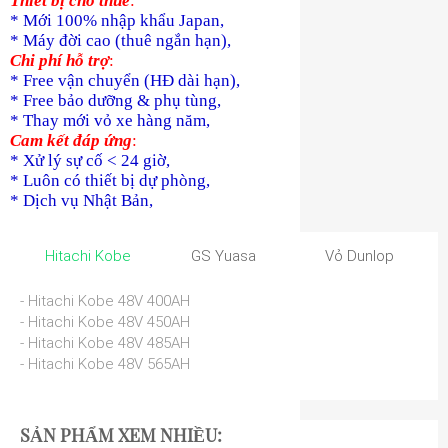
Thiết bị cho thuê
:
* Mới 100% nhập khẩu Japan,
* Máy đời cao (thuê ngắn hạn),
Chi phí hỗ trợ
:
* Free vận chuyển (HĐ dài hạn),
* Free bảo dưỡng & phụ tùng,
* Thay mới vỏ xe hàng năm,
Cam kết đáp ứng
:
* Xử lý sự cố < 24 giờ,
* Luôn có thiết bị dự phòng,
* Dịch vụ Nhật Bản,
Hitachi Kobe
GS Yuasa
Vỏ Dunlop
- Hitachi Kobe 48V 400AH
- Hitachi Kobe 48V 450AH
- Hitachi Kobe 48V 485AH
- Hitachi Kobe 48V 565AH
SẢN PHẨM XEM NHIỀU: