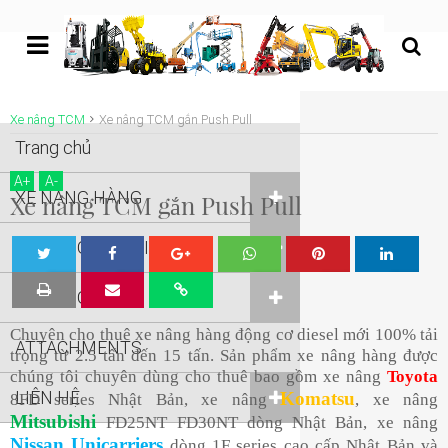
undefined
Xe nâng TCM
Xe nâng TCM gắn Push Pull
Trang chủ
A
+
A
-
XE NÂNG HÀNG
Xe nâng TCM gắn Push Pull
XE NÂNG NGƯỜI
Tw
Sha
Sha
Sha
Sha
XE NÂNG KHÁC
eet
re
re
re
re
Chuyên cho thuê xe nâng hàng động cơ diesel mới 100% tải
ATTACHMENTS
trọng từ 2.5 tấn đến 15 tấn. Sản phẩm xe nâng hàng được
chúng tôi chuyên dùng cho thuê bao gồm xe nâng
Toyota
LIÊN HỆ
Komatsu
8FD series Nhật Bản, xe nâng
, xe nâng
Mitsubishi
FD25NT FD30NT dòng Nhật Bản, xe nâng
Nissan Unicarriers
dòng 1F series cao cấp Nhật Bản và