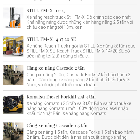
STILL FM-X 10-25
Xe nâng reach truck Still FM-X Độ chính xác cao nhất.
Khả năng nâng được những kiện hàng nặng 2.5 tấn với
chiều cao nâng tới 13m, xe n...
STILL FM-X 14 17 20 SE
Xe nâng Reach Truck ngồi lái STILL Xe nâng kệ tầm cao
STILL FM-X SE Reach Truck STILL FM-X 14/20 SE có
sức nâng tới 2 tấn cùng chiều c...
Càng xe nâng Cascade 2 tấn
Càng xe nâng 2 tấn, Cascade Forks 2 tấn bảo hành 2
năm, Các dòng xe nâng hàng 2 tấn ít phổ biến tại Việt
Nam, và được phát triển hoàn toàn...
Komatsu Diesel Forklift 2.5t 3 tấn
Xe nâng Komatsu 2.5 tấn và 3 tấn: Bán và cho thuê xe
nâng hàng Komatsu mới 100% động cơ diesel nhập
khẩu từ Nhật Bản. Xe nâng hàng Komats...
Càng xe nâng Cascade 1.5 tấn
Càng xe nâng 1.5 tấn, Cascade Forks 1.5 tấn bảo hành
2 năm, Được biết đến là nhà sản xuất càng xe nâng