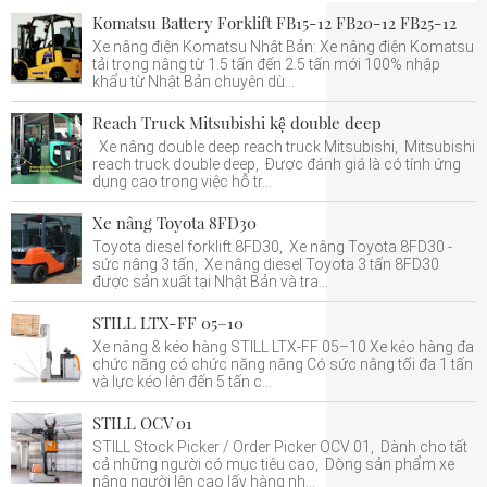
Komatsu Battery Forklift FB15-12 FB20-12 FB25-12
Xe nâng điện Komatsu Nhật Bản: Xe nâng điện Komatsu
tải trọng nâng từ 1.5 tấn đến 2.5 tấn mới 100% nhập
khẩu từ Nhật Bản chuyên dù...
Reach Truck Mitsubishi kệ double deep
Xe nâng double deep reach truck Mitsubishi, Mitsubishi
reach truck double deep, Được đánh giá là có tính ứng
dụng cao trong việc hỗ tr...
Xe nâng Toyota 8FD30
Toyota diesel forklift 8FD30, Xe nâng Toyota 8FD30 -
sức nâng 3 tấn, Xe nâng diesel Toyota 3 tấn 8FD30
được sản xuất tại Nhật Bản và tra...
STILL LTX-FF 05–10
Xe nâng & kéo hàng STILL LTX-FF 05–10 Xe kéo hàng đa
chức năng có chức năng nâng Có sức nâng tối đa 1 tấn
và lực kéo lên đến 5 tấn c...
STILL OCV 01
STILL Stock Picker / Order Picker OCV 01, Dành cho tất
cả những người có mục tiêu cao, Dòng sản phẩm xe
nâng người lên cao lấy hàng nh...