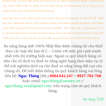
double deep, xe nâng điện đứng lái reach truck, xe nâng người order picker, xe nâng lối đi
hẹp càng 3 chiều VNA, xe nâng con cóc pallet mover, xe nâng stacker và xe nâng chạy 4
chiều chuyên dùng nâng hàng dạng thanh dài.
Cung cấp dịch vụ sữa chữa và phụ tùng chính hãng các thương hiệu xe nâng Âu Mỹ - Nhật
Bản như: Mitsubishi Toyota TCM Komatsu Nissan Unicarriers Nichiyu Sumitomo Yale Hyster
Linde Still Jungheinrich BT Raymond Crown Combilift... bảo trì định kỳ xe nâng hàng và hỗ
trợ kỹ thuật miễn phí từ xa cho mọi khách hàng. Cung cấp dịch vụ thay thế bình Lithium mới
100% bảo hành 3 năm cho các xe nâng điện đang sử dụng bình acid chì thông thường.
Xe nâng hàng mới 100% Nhật Bản được chúng tôi cho thuê
theo các hợp dài hạn từ 2 – 3 năm với mức giá cạnh tranh
nhất trên thị trường hiện nay. Ngoài ra quý khách hàng có
nhu cầu về dịch vụ thuê xe nâng ngắn hạng theo mùa vụ có
thể trải nghiệm dịch vụ cho thuê xe nâng hàng đời cao của
chúng tôi. Để biết thêm thông tin quý khách hàng vui lòng
liên hệ:
Ngọc Thắng
(Mr.)
0984.942.247
//
0937-782-768
hoặc email
ngocthang@animex.vn
//
ngocthang.vnu@gmail.com
; trân trọng cảm ơn quý khách
hàng.
Xe nâng TCM