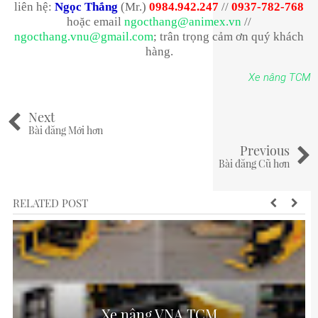
liên hệ:
Ngọc Thắng
(Mr.)
0984.942.247
//
0937-782-768
hoặc email
ngocthang@animex.vn
//
ngocthang.vnu@gmail.com
; trân trọng cảm ơn quý khách
hàng.
Xe nâng TCM
Next
Bài đăng Mới hơn
Previous
Bài đăng Cũ hơn
RELATED POST
Xe nâng VNA TCM