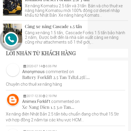
Xe nâng Komatsu 2.5 tấn và 3 tấn: Bán và cho thuê xe
nâng hàng Komatsu mới 100% động cơ diesel nhập
khẩu từ Nhật Bản. Xe nâng hàng Komats...
Càng xe nâng Cascade 1.5 tấn
Càng xe nâng 1.5 tấn, Cascade Forks 1.5 tấn bảo hành
2 năm, Được biết đến là nhà sản xuất càng xe nâng
cũng như attachments số 1 thế giới,...
LỜI NHẮN TỪ KHÁCH HÀNG
2020
-
07
14
6:06 PM
Anonymous
commented on
Battery Forklift 2.5 Tan T1B2L25U...
Chuyên cho thuê xe nâng hàng
2017
-
12
30
2:19 PM
Animex Forklift
commented on
Xe Nang Dien 1.5 3.0 Tan...
Xe nâng điện Nhật Bản 2.5 tấn tiêu chuẩn đang cho thuê 15.5tr
với hợp đồng 2 năm tại các khu vực HCM...