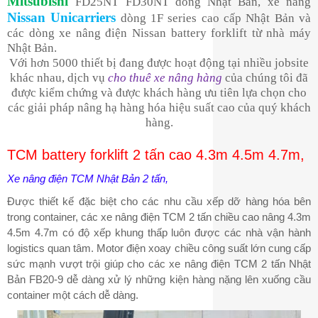
Mitsubishi
FD25NT FD30NT dòng Nhật Bản, xe nâng
Nissan Unicarriers
dòng 1F series cao cấp Nhật Bản và
các dòng xe nâng điện Nissan battery forklift từ nhà máy
Nhật Bản.
Với hơn 5000 thiết bị đang được hoạt động tại nhiều jobsite
khác nhau, dịch vụ
cho thuê xe nâng hàng
của chúng tôi đã
được kiểm chứng và được khách hàng ưu tiên lựa chọn cho
các giải pháp nâng hạ hàng hóa hiệu suất cao của quý khách
hàng.
TCM battery forklift 2 tấn cao 4.3m 4.5m 4.7m,
Xe nâng điện TCM Nhật Bản 2 tấn,
Được thiết kế đặc biệt cho các nhu cầu xếp dỡ hàng hóa bên
trong container, các xe nâng điện TCM 2 tấn chiều cao nâng 4.3m
4.5m 4.7m có độ xếp khung thấp luôn được các nhà vận hành
logistics quan tâm. Motor điện xoay chiều công suất lớn cung cấp
sức mạnh vượt trội giúp cho các xe nâng điện TCM 2 tấn Nhật
Bản FB20-9 dễ dàng xử lý những kiện hàng nặng lên xuống cầu
container một cách dễ dàng.