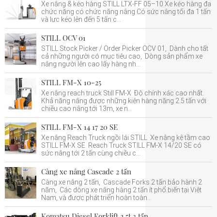
Xe nâng & kéo hàng STILL LTX-FF 05–10 Xe kéo hàng đa
chức năng có chức năng nâng Có sức nâng tối đa 1 tấn
và lực kéo lên đến 5 tấn c...
STILL OCV 01
STILL Stock Picker / Order Picker OCV 01, Dành cho tất
cả những người có mục tiêu cao, Dòng sản phẩm xe
nâng người lên cao lấy hàng nh...
STILL FM-X 10-25
Xe nâng reach truck Still FM-X Độ chính xác cao nhất.
Khả năng nâng được những kiện hàng nặng 2.5 tấn với
chiều cao nâng tới 13m, xe n...
STILL FM-X 14 17 20 SE
Xe nâng Reach Truck ngồi lái STILL Xe nâng kệ tầm cao
STILL FM-X SE Reach Truck STILL FM-X 14/20 SE có
sức nâng tới 2 tấn cùng chiều c...
Càng xe nâng Cascade 2 tấn
Càng xe nâng 2 tấn, Cascade Forks 2 tấn bảo hành 2
năm, Các dòng xe nâng hàng 2 tấn ít phổ biến tại Việt
Nam, và được phát triển hoàn toàn...
Komatsu Diesel Forklift 2.5t 3 tấn