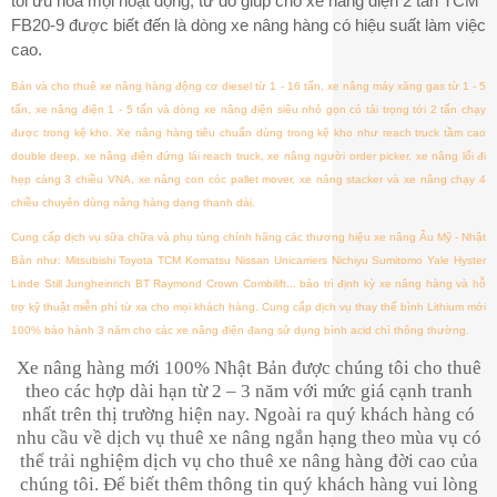
tối ưu hóa mọi hoạt động, từ đó giúp cho xe nâng điện 2 tấn TCM
FB20-9 được biết đến là dòng xe nâng hàng có hiệu suất làm việc
cao.
Bán và cho thuê xe nâng hàng động cơ diesel từ 1 - 16 tấn, xe nâng máy xăng gas từ 1 - 5
tấn, xe nâng điện 1 - 5 tấn và dòng xe nâng điện siêu nhỏ gọn có tải trọng tới 2 tấn chạy
được trong kệ kho. Xe nâng hàng tiêu chuẩn dùng trong kệ kho như reach truck tầm cao
double deep, xe nâng điện đứng lái reach truck, xe nâng người order picker, xe nâng lối đi
hẹp càng 3 chiều VNA, xe nâng con cóc pallet mover, xe nâng stacker và xe nâng chạy 4
chiều chuyên dùng nâng hàng dạng thanh dài.
Cung cấp dịch vụ sữa chữa và phụ tùng chính hãng các thương hiệu xe nâng Âu Mỹ - Nhật
Bản như: Mitsubishi Toyota TCM Komatsu Nissan Unicarriers Nichiyu Sumitomo Yale Hyster
Linde Still Jungheinrich BT Raymond Crown Combilift... bảo trì định kỳ xe nâng hàng và hỗ
trợ kỹ thuật miễn phí từ xa cho mọi khách hàng. Cung cấp dịch vụ thay thế bình Lithium mới
100% bảo hành 3 năm cho các xe nâng điện đang sử dụng bình acid chì thông thường.
Xe nâng hàng mới 100% Nhật Bản được chúng tôi cho thuê
theo các hợp dài hạn từ 2 – 3 năm với mức giá cạnh tranh
nhất trên thị trường hiện nay. Ngoài ra quý khách hàng có
nhu cầu về dịch vụ thuê xe nâng ngắn hạng theo mùa vụ có
thể trải nghiệm dịch vụ cho thuê xe nâng hàng đời cao của
chúng tôi. Để biết thêm thông tin quý khách hàng vui lòng