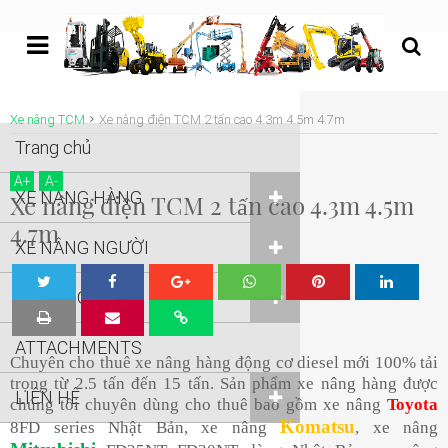
undefined
Xe nâng TCM
Xe nâng điện TCM 2 tấn cao 4.3m 4.5m 4.7m
Trang chủ
A
+
A
-
XE NÂNG HÀNG
Xe nâng điện TCM 2 tấn cao 4.3m 4.5m
4.7m
XE NÂNG NGƯỜI
XE NÂNG KHÁC
Tw
Sha
Sha
Sha
Sha
ATTACHMENTS
eet
re
re
re
re
Chuyên cho thuê xe nâng hàng động cơ diesel mới 100% tải
trọng từ 2.5 tấn đến 15 tấn. Sản phẩm xe nâng hàng được
LIÊN HỆ
chúng tôi chuyên dùng cho thuê bao gồm xe nâng
Toyota
Komatsu
8FD series Nhật Bản, xe nâng
, xe nâng