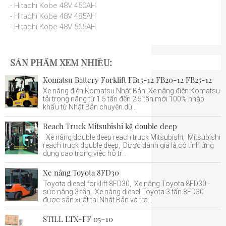
- Hitachi Kobe 48V 450AH
- Hitachi Kobe 48V 485AH
- Hitachi Kobe 48V 565AH
SẢN PHẨM XEM NHIỀU:
Komatsu Battery Forklift FB15-12 FB20-12 FB25-12
Xe nâng điện Komatsu Nhật Bản: Xe nâng điện Komatsu
tải trọng nâng từ 1.5 tấn đến 2.5 tấn mới 100% nhập
khẩu từ Nhật Bản chuyên dù...
Reach Truck Mitsubishi kệ double deep
Xe nâng double deep reach truck Mitsubishi, Mitsubishi
reach truck double deep, Được đánh giá là có tính ứng
dụng cao trong việc hỗ tr...
Xe nâng Toyota 8FD30
Toyota diesel forklift 8FD30, Xe nâng Toyota 8FD30 -
sức nâng 3 tấn, Xe nâng diesel Toyota 3 tấn 8FD30
được sản xuất tại Nhật Bản và tra...
STILL LTX-FF 05–10