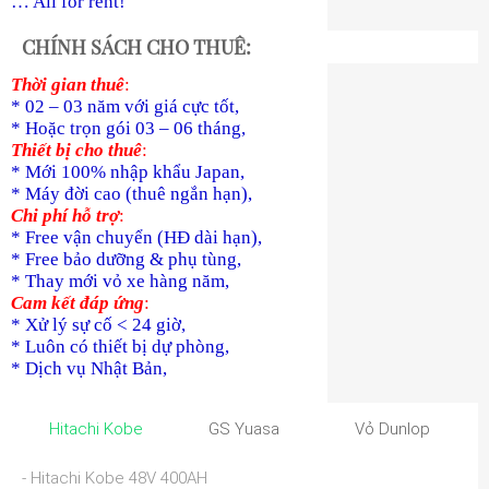
… All for rent!
CHÍNH SÁCH CHO THUÊ:
Thời gian thuê
:
* 02 – 03 năm với giá cực tốt,
* Hoặc trọn gói 03 – 06 tháng,
Thiết bị cho thuê
:
* Mới 100% nhập khẩu Japan,
* Máy đời cao (thuê ngắn hạn),
Chi phí hỗ trợ
:
* Free vận chuyển (HĐ dài hạn),
* Free bảo dưỡng & phụ tùng,
* Thay mới vỏ xe hàng năm,
Cam kết đáp ứng
:
* Xử lý sự cố < 24 giờ,
* Luôn có thiết bị dự phòng,
* Dịch vụ Nhật Bản,
Hitachi Kobe
GS Yuasa
Vỏ Dunlop
- Hitachi Kobe 48V 400AH