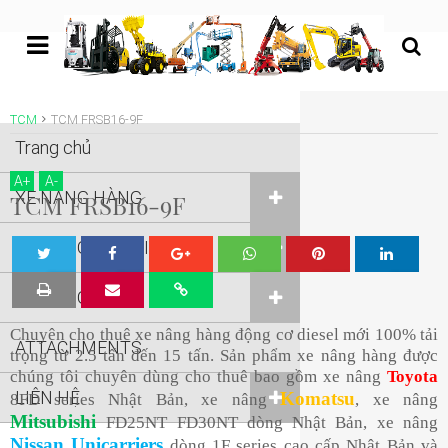
undefined
TCM
TCM FRSB16-9F
Trang chủ
A
+
A
-
XE NÂNG HÀNG
TCM FRSB16-9F
XE NÂNG NGƯỜI
Tw
Sha
Sha
Sha
Sha
XE NÂNG KHÁC
eet
re
re
re
re
Chuyên cho thuê xe nâng hàng động cơ diesel mới 100% tải
ATTACHMENTS
trọng từ 2.5 tấn đến 15 tấn. Sản phẩm xe nâng hàng được
chúng tôi chuyên dùng cho thuê bao gồm xe nâng
Toyota
LIÊN HỆ
Komatsu
8FD series Nhật Bản, xe nâng
, xe nâng
Mitsubishi
FD25NT FD30NT dòng Nhật Bản, xe nâng
Nissan Unicarriers
dòng 1F series cao cấp Nhật Bản và