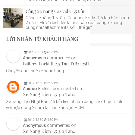
Càng xe nâng Cascade 1.5 tấn
Càng xe nâng 1.5 tấn, Cascade Forks 1.5 tấn bảo hành
2 năm, Được biết đến là nhà sản xuất càng xe nâng
cũng như attachments số 1 thế giới,...
LỜI NHẮN TỪ KHÁCH HÀNG
2020
-
07
14
6:06 PM
Anonymous
commented on
Battery Forklift 2.5 Tan T1B2L25U...
Chuyên cho thuê xe nâng hàng
2017
-
12
30
2:19 PM
Animex Forklift
commented on
Xe Nang Dien 1.5 3.0 Tan...
Xe nâng điện Nhật Bản 2.5 tấn tiêu chuẩn đang cho thuê 15.5tr
với hợp đồng 2 năm tại các khu vực HCM...
2017
-
12
30
1:30 PM
Anonymous
commented on
Xe Nang Dien 1.5 3.0 Tan...