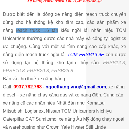
Xe nâng reach truck 1.6t TCM FRSB16-9F
Được biết đến là dòng xe nâng điện reach truck chuyên
dùng cho hệ thống kệ kho tầm cao, các sản phẩm xe
nâng
reach truck 1.6 tấn
kiểu ngồi lái nhãn hiệu TCM
Unicarriers thường được các nhà máy và công ty logistics
ưa chuộng. Cùng với một số tính năng cao cấp khác, xe
nâng điện reach truck ngồi lái
TCM FRSB16-9F
còn được
sử dụng tại hệ thống kho lạnh thủy sản.
FRSB14-8,
FRSB16-8, FRSB20-8, FRSB25-8
Bán và cho thuê xe nâng hàng,
Call:
0937.782.768
-
ngocthang.vnu@gmail.com
, xe nâng
diesel – xe nâng chạy xăng gas và xe nâng điện. Cung cấp
xe nâng cũ các nhãn hiệu Nhật Bản như Komatsu
Mitsubishi Logisnext Nissan TCM Unicarriers Nichiyu
Caterpillar CAT Sumitomo, xe nâng Âu Mỹ dòng chạy ngoài
và warehousing như Crown Yale Hyster Still Linde