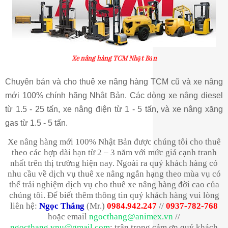
Xe nâng hàng TCM Nhật Bản
Chuyên bán và cho thuê xe nâng hàng TCM cũ và xe nâng
mới 100% chính hãng Nhật Bản. Các dòng xe nâng diesel
từ 1.5 - 25 tấn, xe nâng điện từ 1 - 5 tấn, và xe nâng xăng
gas từ 1.5 - 5 tấn.
Xe nâng hàng mới 100% Nhật Bản được chúng tôi cho thuê
theo các hợp dài hạn từ 2 – 3 năm với mức giá cạnh tranh
nhất trên thị trường hiện nay. Ngoài ra quý khách hàng có
nhu cầu về dịch vụ thuê xe nâng ngắn hạng theo mùa vụ có
thể trải nghiệm dịch vụ cho thuê xe nâng hàng đời cao của
chúng tôi. Để biết thêm thông tin quý khách hàng vui lòng
liên hệ:
Ngọc Thắng
(Mr.)
0984.942.247
//
0937-782-768
hoặc email
ngocthang@animex.vn
//
ngocthang.vnu@gmail.com
; trân trọng cảm ơn quý khách