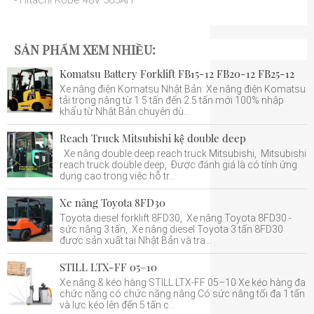
- Hitachi Kobe 48V 565AH
SẢN PHẨM XEM NHIỀU:
Komatsu Battery Forklift FB15-12 FB20-12 FB25-12
Xe nâng điện Komatsu Nhật Bản: Xe nâng điện Komatsu
tải trọng nâng từ 1.5 tấn đến 2.5 tấn mới 100% nhập
khẩu từ Nhật Bản chuyên dù...
Reach Truck Mitsubishi kệ double deep
Xe nâng double deep reach truck Mitsubishi, Mitsubishi
reach truck double deep, Được đánh giá là có tính ứng
dụng cao trong việc hỗ tr...
Xe nâng Toyota 8FD30
Toyota diesel forklift 8FD30, Xe nâng Toyota 8FD30 -
sức nâng 3 tấn, Xe nâng diesel Toyota 3 tấn 8FD30
được sản xuất tại Nhật Bản và tra...
STILL LTX-FF 05–10
Xe nâng & kéo hàng STILL LTX-FF 05–10 Xe kéo hàng đa
chức năng có chức năng nâng Có sức nâng tối đa 1 tấn
và lực kéo lên đến 5 tấn c...