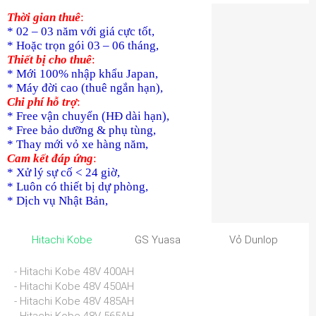
Thời gian thuê
:
* 02 – 03 năm với giá cực tốt,
* Hoặc trọn gói 03 – 06 tháng,
Thiết bị cho thuê
:
* Mới 100% nhập khẩu Japan,
* Máy đời cao (thuê ngắn hạn),
Chi phí hỗ trợ
:
* Free vận chuyển (HĐ dài hạn),
* Free bảo dưỡng & phụ tùng,
* Thay mới vỏ xe hàng năm,
Cam kết đáp ứng
:
* Xử lý sự cố < 24 giờ,
* Luôn có thiết bị dự phòng,
* Dịch vụ Nhật Bản,
Hitachi Kobe
GS Yuasa
Vỏ Dunlop
- Hitachi Kobe 48V 400AH
- Hitachi Kobe 48V 450AH
- Hitachi Kobe 48V 485AH