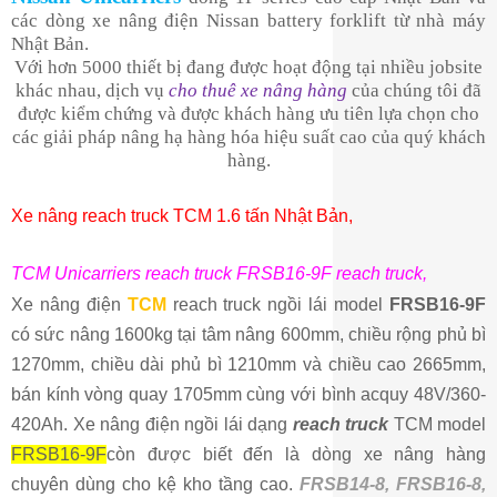
các dòng xe nâng điện Nissan battery forklift từ nhà máy
Nhật Bản.
Với hơn 5000 thiết bị đang được hoạt động tại nhiều jobsite
khác nhau, dịch vụ
cho thuê xe nâng hàng
của chúng tôi đã
được kiểm chứng và được khách hàng ưu tiên lựa chọn cho
các giải pháp nâng hạ hàng hóa hiệu suất cao của quý khách
hàng.
Xe nâng reach truck TCM 1.6 tấn Nhật Bản,
TCM
Unicarriers reach truck
FRSB16-9F reach truck
,
Xe nâng điện
TCM
reach truck ngồi lái model
FRSB16-9F
có sức nâng 1600kg tại tâm nâng 600mm, chiều rộng phủ bì
1270mm, chiều dài phủ bì 1210mm và chiều cao 2665mm,
bán kính vòng quay 1705mm cùng với bình acquy 48V/360-
420Ah
. Xe nâng điện ngồi lái dạng
reach truck
TCM model
FRSB16-9F
còn được biết đến là dòng xe nâng hàng
chuyên dùng cho kệ kho tầng cao.
FRSB14-8, FRSB16-8,