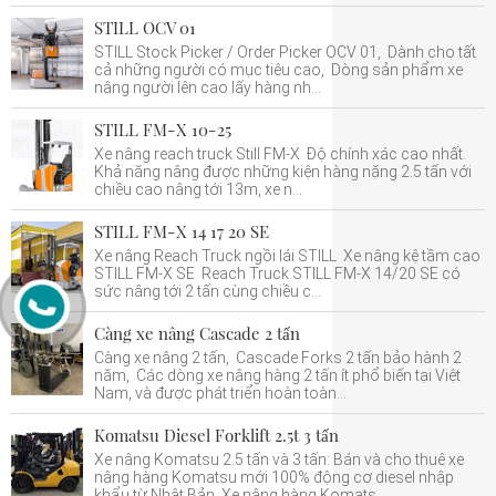
STILL OCV 01
STILL Stock Picker / Order Picker OCV 01, Dành cho tất
cả những người có mục tiêu cao, Dòng sản phẩm xe
nâng người lên cao lấy hàng nh...
STILL FM-X 10-25
Xe nâng reach truck Still FM-X Độ chính xác cao nhất.
Khả năng nâng được những kiện hàng nặng 2.5 tấn với
chiều cao nâng tới 13m, xe n...
STILL FM-X 14 17 20 SE
Xe nâng Reach Truck ngồi lái STILL Xe nâng kệ tầm cao
STILL FM-X SE Reach Truck STILL FM-X 14/20 SE có
sức nâng tới 2 tấn cùng chiều c...
Càng xe nâng Cascade 2 tấn
Càng xe nâng 2 tấn, Cascade Forks 2 tấn bảo hành 2
năm, Các dòng xe nâng hàng 2 tấn ít phổ biến tại Việt
Nam, và được phát triển hoàn toàn...
Komatsu Diesel Forklift 2.5t 3 tấn
Xe nâng Komatsu 2.5 tấn và 3 tấn: Bán và cho thuê xe
nâng hàng Komatsu mới 100% động cơ diesel nhập
khẩu từ Nhật Bản. Xe nâng hàng Komats...