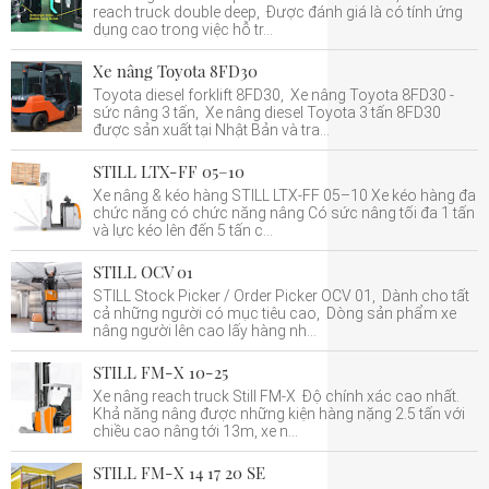
reach truck double deep, Được đánh giá là có tính ứng
dụng cao trong việc hỗ tr...
Xe nâng Toyota 8FD30
Toyota diesel forklift 8FD30, Xe nâng Toyota 8FD30 -
sức nâng 3 tấn, Xe nâng diesel Toyota 3 tấn 8FD30
được sản xuất tại Nhật Bản và tra...
STILL LTX-FF 05–10
Xe nâng & kéo hàng STILL LTX-FF 05–10 Xe kéo hàng đa
chức năng có chức năng nâng Có sức nâng tối đa 1 tấn
và lực kéo lên đến 5 tấn c...
STILL OCV 01
STILL Stock Picker / Order Picker OCV 01, Dành cho tất
cả những người có mục tiêu cao, Dòng sản phẩm xe
nâng người lên cao lấy hàng nh...
STILL FM-X 10-25
Xe nâng reach truck Still FM-X Độ chính xác cao nhất.
Khả năng nâng được những kiện hàng nặng 2.5 tấn với
chiều cao nâng tới 13m, xe n...
STILL FM-X 14 17 20 SE