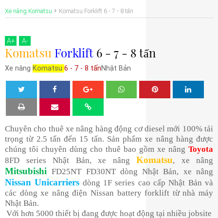
Xe nâng Komatsu
Komatsu Forklift 6 - 7 - 8 tấn
A
+
A
-
Komatsu
Forklift
6 - 7 - 8 tấn
Xe nâng
Komatsu
6 - 7 - 8 tấn
Nhật Bản
Tw
Sha
Sha
Sha
Sha
eet
re
re
re
re
Chuyên cho thuê xe nâng hàng động cơ diesel mới 100% tải
trọng từ 2.5 tấn đến 15 tấn. Sản phẩm xe nâng hàng được
chúng tôi chuyên dùng cho thuê bao gồm xe nâng
Toyota
Komatsu
8FD series Nhật Bản, xe nâng
, xe nâng
Mitsubishi
FD25NT FD30NT dòng Nhật Bản, xe nâng
Nissan Unicarriers
dòng 1F series cao cấp Nhật Bản và
các dòng xe nâng điện Nissan battery forklift từ nhà máy
Nhật Bản.
Với hơn 5000 thiết bị đang được hoạt động tại nhiều jobsite