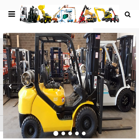
undefined
Trang chủ
XE NÂNG HÀNG
XE NÂNG NGƯỜI
XE NÂNG KHÁC
ATTACHMENTS
LIÊN HỆ