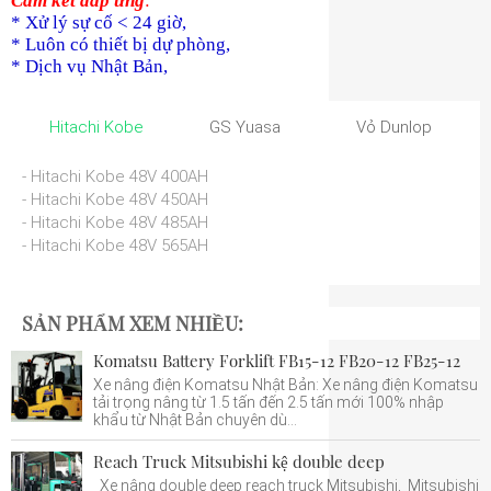
Cam kết đáp ứng
:
* Xử lý sự cố < 24 giờ,
* Luôn có thiết bị dự phòng,
* Dịch vụ Nhật Bản,
Hitachi Kobe
GS Yuasa
Vỏ Dunlop
- Hitachi Kobe 48V 400AH
- Hitachi Kobe 48V 450AH
- Hitachi Kobe 48V 485AH
- Hitachi Kobe 48V 565AH
SẢN PHẨM XEM NHIỀU:
Komatsu Battery Forklift FB15-12 FB20-12 FB25-12
Xe nâng điện Komatsu Nhật Bản: Xe nâng điện Komatsu
tải trọng nâng từ 1.5 tấn đến 2.5 tấn mới 100% nhập
khẩu từ Nhật Bản chuyên dù...
Reach Truck Mitsubishi kệ double deep
Xe nâng double deep reach truck Mitsubishi, Mitsubishi