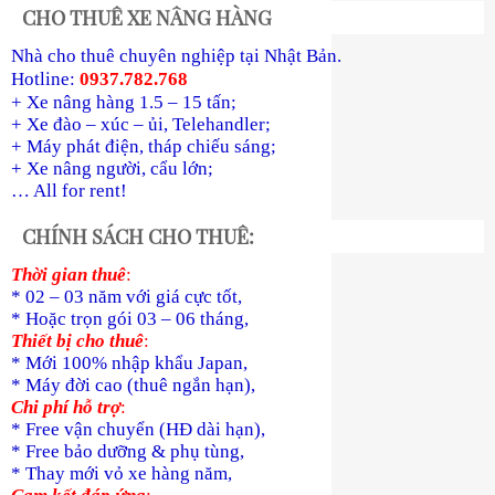
CHO THUÊ XE NÂNG HÀNG
Nhà cho thuê chuyên nghiệp tại Nhật Bản.
Hotline:
0937.782.768
+ Xe nâng hàng 1.5 – 15 tấn;
+ Xe đào – xúc – ủi, Telehandler;
+ Máy phát điện, tháp chiếu sáng;
+ Xe nâng người, cẩu lớn;
… All for rent!
CHÍNH SÁCH CHO THUÊ:
Thời gian thuê
:
* 02 – 03 năm với giá cực tốt,
* Hoặc trọn gói 03 – 06 tháng,
Thiết bị cho thuê
:
* Mới 100% nhập khẩu Japan,
* Máy đời cao (thuê ngắn hạn),
Chi phí hỗ trợ
:
* Free vận chuyển (HĐ dài hạn),
* Free bảo dưỡng & phụ tùng,
* Thay mới vỏ xe hàng năm,