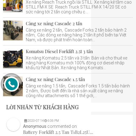
Xe nâng Reach Truck ngồi lái STILL Xe nâng kệ tầm cao
STILL FM-X SE Reach Truck STILL FM-X 14/20 SE có
sức nâng tới 2 tấn cùng chiều c...
Càng xe nâng Cascade 2 tấn
Càng xe nâng 2 tấn, Cascade Forks 2 tấn bảo hành 2
năm, Các dòng xe nâng hàng 2 tấn ít phổ biến tại Việt
Nam, và được phát triển hoàn toàn...
Komatsu Diesel Forklift 2.5t 3 tấn
Xe nâng Komatsu 2.5 tấn và 3 tấn: Bán và cho thuê xe
nâng hàng Komatsu mới 100% động cơ diesel nhập
khẩu từ Nhật Bản. Xe nâng hàng Komats...
Càng xe nâng Cascade 1.5 tấn
Càng xe nâng 1.5 tấn, Cascade Forks 1.5 tấn bảo hành
2 năm, Được biết đến là nhà sản xuất càng xe nâng
cũng như attachments số 1 thế giới,...
LỜI NHẮN TỪ KHÁCH HÀNG
2020
-
07
14
6:06 PM
Anonymous
commented on
Battery Forklift 2.5 Tan T1B2L25U...